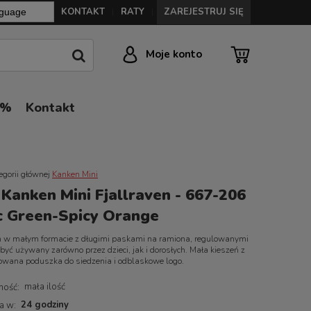
KONTAKT
RATY
ZAREJESTRUJ SIĘ
|
|
Moje konto
0%
Kontakt
egorii głównej
Kanken Mini
 Kanken Mini Fjallraven - 667-206
ic Green-Spicy Orange
n w małym formacie z długimi paskami na ramiona, regulowanymi
 być używany zarówno przez dzieci, jak i dorosłych. Mała kieszeń z
owana poduszka do siedzenia i odblaskowe logo.
mała ilość
ność:
24 godziny
a w: