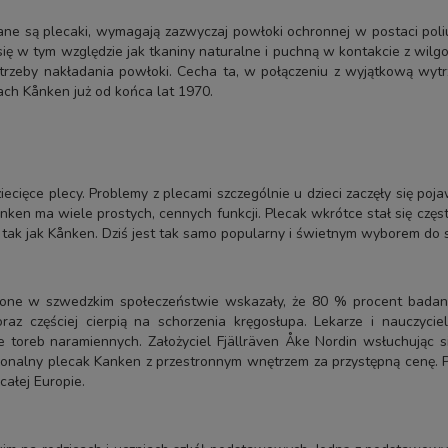
ne są plecaki, wymagają zazwyczaj powłoki ochronnej w postaci poliure
w tym względzie jak tkaniny naturalne i puchną w kontakcie z wilgoci
potrzeby nakładania powłoki. Cecha ta, w połączeniu z wyjątkową wyt
ach Kånken już od końca lat 1970.
iecięce plecy. Problemy z plecami szczególnie u dzieci zaczęły się p
ånken ma wiele prostych, cennych funkcji. Plecak wkrótce stał się czę
, tak jak Kånken. Dziś jest tak samo popularny i świetnym wyborem do 
zone w szwedzkim społeczeństwie wskazały, że 80 % procent badany
raz częściej cierpią na schorzenia kręgosłupa. Lekarze i nauczyci
 toreb naramiennych. Założyciel Fjällräven Åke Nordin wsłuchując si
nalny plecak Kanken z przestronnym wnętrzem za przystępną cenę. Pl
całej Europie.