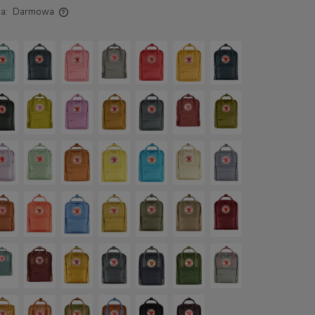
a:
Darmowa
ch kosztów