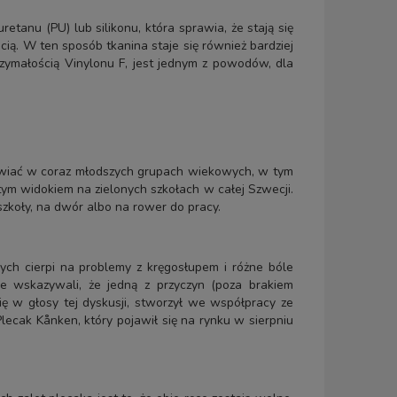
tanu (PU) lub silikonu, która sprawia, że stają się
ą. W ten sposób tkanina staje się również bardziej
rzymałością Vinylonu F, jest jednym z powodów, dla
ojawiać w coraz młodszych grupach wiekowych, w tym
stym widokiem na zielonych szkołach w całej Szwecji.
szkoły, na dwór albo na rower do pracy.
ch cierpi na problemy z kręgosłupem i różne bóle
ele wskazywali, że jedną z przyczyn (poza brakiem
ę w głosy tej dyskusji, stworzył we współpracy ze
ecak Kånken, który pojawił się na rynku w sierpniu