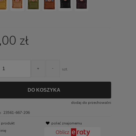
00 zł
+
-
szt.
DO KOSZYKA
dodaj do przechowalni
:
23561-667-206
o produkt
poleć znajomemu
inię