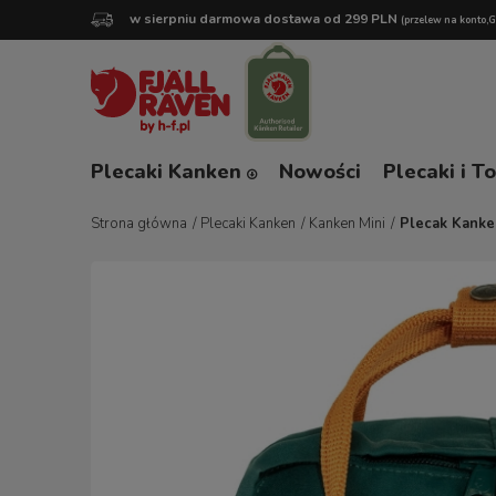
w sierpniu darmowa dostawa od 299 PLN
(przelew na konto,
Plecaki Kanken
Nowości
Plecaki i T
Strona główna
/
Plecaki Kanken
/
Kanken Mini
/
Plecak Kanken