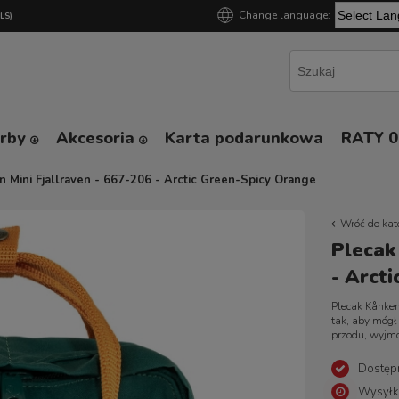
Change language:
GLS)
Powered by
orby
Akcesoria
Karta podarunkowa
RATY 
 Mini Fjallraven - 667-206 - Arctic Green-Spicy Orange
Wróć do kat
Plecak
- Arct
Plecak Kånke
tak, aby mógł
przodu, wyjm
Dostęp
Wysyłk