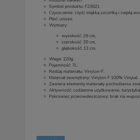
Rodzina:
Kanken.
Symbol produktu: F23621
Czyszczenie: czyść miękką szczotką i ciepłą w
Płeć: unisex.
Wymiary:
wysokość: 29 cm,
szerokość: 20 cm,
głębokość: 13 cm.
Waga: 220g.
Pojemność: 7L.
Rodzaj materiału: Vinylon-F.
Materiał zewnętrzny: Vinylon F 100% Vinylal.
Zawiera elementy materiały pochodzenia zwie
Aktywność: codzienne użytkowanie, turystyka
Pokrowiec przeciwdeszczowy: brak na wyposa