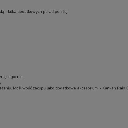
odą - kilka dodatkowych porad poniżej.
rzęcego: nie.
.
żeniu. Możliwość zakupu jako dodatkowe akcesorium. -
Kanken Rain C