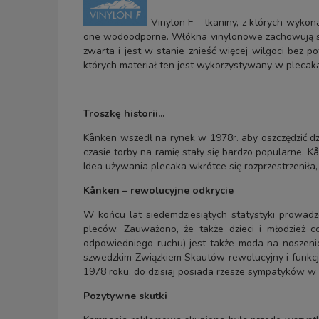
Vinylon F - tkaniny, z których wykona
one wodoodporne. Włókna vinylonowe zachowują się 
zwarta i jest w stanie znieść więcej wilgoci bez 
których materiał ten jest wykorzystywany w plecak
Troszkę historii...
Kånken wszedł na rynek w 1978r. aby oszczędzić dz
czasie torby na ramię stały się bardzo popularne. K
Idea używania plecaka wkrótce się rozprzestrzeniła
Kånken – rewolucyjne odkrycie
W końcu lat siedemdziesiątych statystyki prowad
pleców. Zauważono, że także dzieci i młodzież co
odpowiedniego ruchu) jest także moda na noszenie
szwedzkim Związkiem Skautów rewolucyjny i funkcjo
1978 roku, do dzisiaj posiada rzesze sympatyków w 
Pozytywne skutki