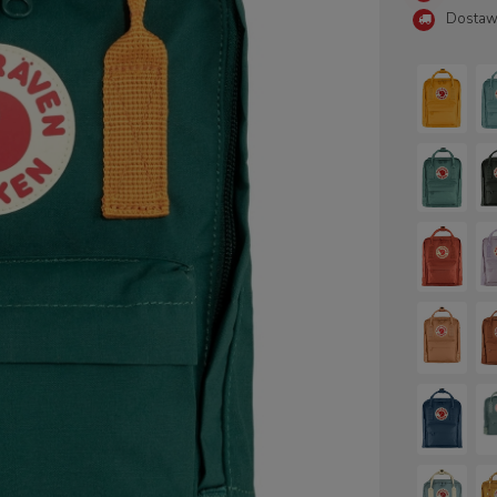
Dostaw
Cena nie zawiera ewentualny
płatności