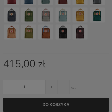
415,00 zł
+
-
szt.
DO KOSZYKA