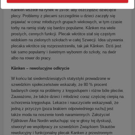
Kånken wszedł na rynek w 1978r. aby oszczędzić dziecięce
plecy. Problemy z plecami szczególnie u dzieci zaczęły się
pojawiać w coraz młodszych grupach wiekowych, w tym czasie
torby na ramię stały się bardzo popularne. Kånken ma wiele
prostych, cennych funkcji. Plecak wkrótce stał się częstym
widokiem na zielonych szkołach w całej Szwecji. Idea używania
plecaka wkrótce się rozprzestrzeniła, tak jak Kånken. Dziś jest
tak samo popularny i świetnym wyborem do szkoły, na dwór
albo na rower do pracy.
Kånken – rewolucyjne odkrycie
W końcu lat siedemdziesiątych statystyki prowadzone w
szwedzkim społeczeństwie wskazały, że 80 % procent
badanych cierpi na problemy z kręgosłupem i różne bóle pleców.
Zauważono, że także dzieci i młodzież coraz częściej cierpią na
schorzenia kręgosłupa. Lekarze i nauczyciele wskazywali, że
jedną z przyczyn (poza brakiem odpowiedniego ruchu) jest
także moda na noszenie toreb naramiennych. Założyciel
Fjällräven Åke Nordin wsłuchując się w głosy tej dyskusji,
stworzył we współpracy ze szwedzkim Związkiem Skautów
rewolucyjny i funkcjonalny plecak Kanken z przestronnym