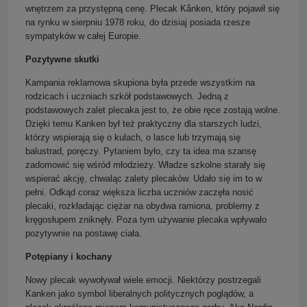
wnętrzem za przystępną cenę. Plecak Kånken, który pojawił się
na rynku w sierpniu 1978 roku, do dzisiaj posiada rzesze
sympatyków w całej Europie.
Pozytywne skutki
Kampania reklamowa skupiona była przede wszystkim na
rodzicach i uczniach szkół podstawowych. Jedną z
podstawowych zalet plecaka jest to, że obie ręce zostają wolne.
Dzięki temu Kanken był też praktyczny dla starszych ludzi,
którzy wspierają się o kulach, o lasce lub trzymają się
balustrad, poręczy. Pytaniem było, czy ta idea ma szansę
zadomowić się wśród młodzieży. Władze szkolne starały się
wspierać akcję, chwaląc zalety plecaków. Udało się im to w
pełni. Odkąd coraz większa liczba uczniów zaczęła nosić
plecaki, rozkładając ciężar na obydwa ramiona, problemy z
kręgosłupem zniknęły. Poza tym używanie plecaka wpływało
pozytywnie na postawę ciała.
Potępiany i kochany
Nowy plecak wywoływał wiele emocji. Niektórzy postrzegali
Kanken jako symbol liberalnych politycznych poglądów, a