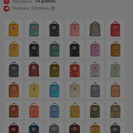
24 godziny
Wysyłka w:
Dostawa:
Darmowa
Cena nie zawiera ewentualnych kosztów płatności