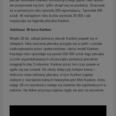
plecak określano mianem komunistycznego garbu. Ake Nordin
nie przejmował się tym, tylko skupił się na produkcji. Szacował,
że w pierwszym roku sprzeda 200 egzemplarzy. Sprzedał 400
sztuk. W następnym roku liczba wyniosła 30 000 i tak
rozpoczęła się legenda plecaka Kanken.
Jubileusz 30-lecia Kanken
Minęło 30 lat, odkąd pierwszy plecak Kanken pojawił się w
sklepach. Idea noszenia plecaka przyjęła się w pełni i została
zaakceptowana przez społeczeństwo, także model Kanken.
Każdego roku sprzedaje się ponad 200 000 sztuk tego plecaka.
Licznik wyprodukowanych od początku produkcji plecaków
osiągnął liczbę 3 milionów. Kanken przez ten czas prawie w
ogóle się nie zmienił. Do oferty dołączyły kolejne kolory i
nieliczne nowe odmiany plecaka, w tym Kanken Laptop.
Jednym z niezaprzeczalnych faworytów jest Mini Kanken, który
mając 29 cm wysokości nadaje się świetnie dla najmłodszych w
rodzinie. Na dobre przyzwyczajenia nigdy nie jest za wcześnie.