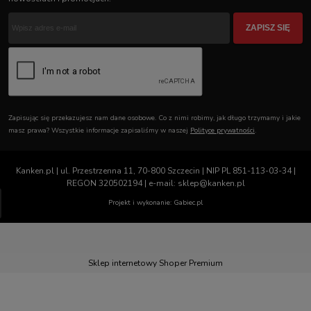
ZAPISZ SIĘ
Zapisując się przekazujesz nam dane osobowe. Co z nimi robimy, jak długo trzymamy i jakie
masz prawa? Wszystkie informacje zapisaliśmy w naszej
Polityce prywatności
.
Kanken.pl | ul. Przestrzenna 11, 70-800 Szczecin | NIP PL 851-113-03-34 |
REGON 320502194 | e-mail: sklep@kanken.pl
Projekt i wykonanie: Gabiec.pl
Sklep internetowy Shoper Premium