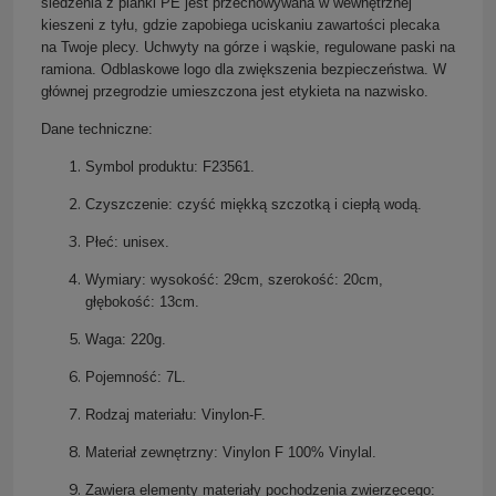
siedzenia z pianki PE jest przechowywana w wewnętrznej
kieszeni z tyłu, gdzie zapobiega uciskaniu zawartości plecaka
na Twoje plecy. Uchwyty na górze i wąskie, regulowane paski na
ramiona.
Odblaskowe logo dla zwiększenia bezpieczeństwa
. W
głównej przegrodzie umieszczona jest etykieta na nazwisko.
Dane techniczne:
Symbol produktu: F23561.
Czyszczenie: czyść miękką szczotką i ciepłą wodą.
Płeć: unisex.
Wymiary: wysokość: 29cm, szerokość: 20cm,
głębokość: 13cm.
Waga: 220g.
Pojemność: 7L.
Rodzaj materiału: Vinylon-F.
Materiał zewnętrzny: Vinylon F 100% Vinylal.
Zawiera elementy materiały pochodzenia zwierzęcego
: