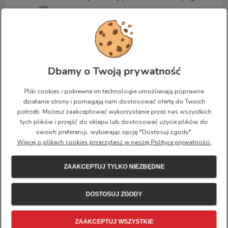
nie.
Aktywność: codzienne użytkowanie, turystyka.
Pokrowiec przeciwdeszczowy: brak.
Dbamy o Twoją prywatność
Pliki cookies i pokrewne im technologie umożliwiają poprawne
Vinylon F - tkaniny, z których wykonane są
działanie strony i pomagają nam dostosować ofertę do Twoich
plecaki, wymagają zazwyczaj powłoki ochronnej w postaci
potrzeb. Możesz zaakceptować wykorzystanie przez nas wszystkich
poliuretanu (PU) lub silikonu, która sprawia, że stają się one
tych plików i przejść do sklepu lub dostosować użycie plików do
wodoodporne. Włókna vinylonowe zachowują się w tym
swoich preferencji, wybierając opcję "Dostosuj zgody".
względzie jak tkaniny naturalne i puchną w kontakcie z wilgocią.
Więcej o plikach cookies przeczytasz w naszej Polityce prywatności.
W ten sposób tkanina staje się również bardziej zwarta i jest w
stanie znieść więcej wilgoci bez potrzeby nakładania powłoki.
Cecha ta, w połączeniu z wyjątkową wytrzymałością Vinylonu F,
ZAAKCEPTUJ TYLKO NIEZBĘDNE
jest jednym z powodów, dla których materiał ten jest
wykorzystywany w plecakach Kånken już od końca lat 1970.
DOSTOSUJ ZGODY
ZAAKCEPTUJ WSZYSTKIE
Troszkę historii...