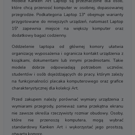
Modele Kanken Art Laptop są przeznaczone dla osób,
które chcą przenosić komputer w osobnej, dopasowanej
przegrodzie. Podkategoria Laptop 13" obejmuje warianty
przygotowane do mniejszych urządzeń, natomiast Laptop
15" zapewnia miejsce na większy komputer oraz
dodatkowy bagaż codzienny.
Oddzielenie laptopa od głównej komory ułatwia
organizację wyposażenia i ogranicza kontakt urządzenia z
książkami, dokumentami lub innymi przedmiotami. Takie
modele dobrze odpowiadają potrzebom uczniów,
studentów i osób dojeżdżających do pracy, którym zależy
na funkcjonalności plecaka komputerowego oraz grafice
charakterystycznej dla kolekcji Art.
Przed zakupem należy porównać wymiary urządzenia z
wymiarami przegrody, ponieważ sama przekątna ekranu
nie zawsze określa rzeczywisty rozmiar obudowy. Osoby,
które nie przenoszą komputera, mogą wybrać
standardowy Kanken Art i wykorzystać jego prostszą,
otwartą komorę.