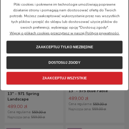
Cena regularna:
559,00 zł
Pliki cookies i pokrewne im technologie umożliwiają poprawne
Najniższa cena:
559,00 zł
działanie strony i pomagają nam dostosować ofertę do Twoich
potrzeb. Możesz zaakceptować wykorzystanie przez nas wszystkich
24h
24h
promocja
promocja
tych plików i przejść do sklepu lub dostosować użycie plików do
swoich preferencji, wybierając opcję "Dostosuj zgody".
Więcej o plikach cookies przeczytasz w naszej Polityce prywatności.
ZAAKCEPTUJ TYLKO NIEZBĘDNE
DOSTOSUJ ZGODY
Kanken Art Laptop 13"
ZAAKCEPTUJ WSZYSTKIE
Kanken Art Laptop 13"
Plecak Kanken Art Laptop
Plecak Kanken Art Laptop
13" - 975 Blue Fable
13" - 971 Spring
489,00 zł
Landscape
Cena regularna:
559,00 zł
489,00 zł
Najniższa cena:
559,00 zł
Cena regularna:
559,00 zł
Najniższa cena:
559,00 zł