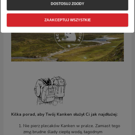
DOSTOSUJ ZGODY
ZAAKCEPTUJ WSZYSTKIE
Kilka porad, aby Twój Kanken służył Ci jak najdłużej:
Nie pierz plecaków Kanken w pralce. Zamiast tego
zmyj brudne ślady ciepłą wodą, łagodnym