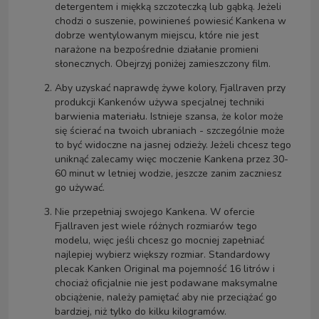
detergentem i miękką szczoteczką lub gąbką. Jeżeli
chodzi o suszenie, powinieneś powiesić Kankena w
dobrze wentylowanym miejscu, które nie jest
narażone na bezpośrednie działanie promieni
słonecznych. Obejrzyj poniżej zamieszczony film.
Aby uzyskać naprawdę żywe kolory, Fjallraven przy
produkcji Kankenów używa specjalnej techniki
barwienia materiału. Istnieje szansa, że kolor może
się ścierać na twoich ubraniach - szczególnie może
to być widoczne na jasnej odzieży. Jeżeli chcesz tego
uniknąć zalecamy więc moczenie Kankena przez 30-
60 minut w letniej wodzie, jeszcze zanim zaczniesz
go używać.
Nie przepełniaj swojego Kankena. W ofercie
Fjallraven jest wiele różnych rozmiarów tego
modelu, więc jeśli chcesz go mocniej zapełniać
najlepiej wybierz większy rozmiar. Standardowy
plecak Kanken Original ma pojemność 16 litrów i
chociaż oficjalnie nie jest podawane maksymalne
obciążenie, należy pamiętać aby nie przeciążać go
bardziej, niż tylko do kilku kilogramów.