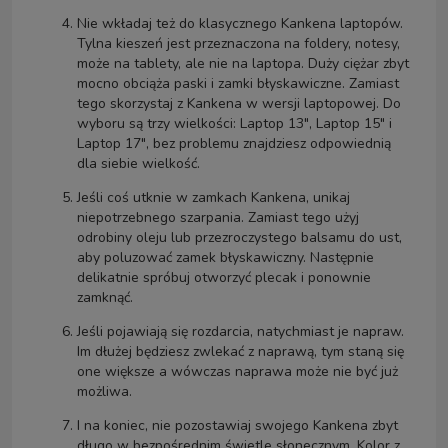
Nie wkładaj też do klasycznego Kankena laptopów.
Tylna kieszeń jest przeznaczona na foldery, notesy,
może na tablety, ale nie na laptopa. Duży ciężar zbyt
mocno obciąża paski i zamki błyskawiczne. Zamiast
tego skorzystaj z Kankena w wersji laptopowej. Do
wyboru są trzy wielkości: Laptop 13", Laptop 15" i
Laptop 17", bez problemu znajdziesz odpowiednią
dla siebie wielkość.
Jeśli coś utknie w zamkach Kankena, unikaj
niepotrzebnego szarpania. Zamiast tego użyj
odrobiny oleju lub przezroczystego balsamu do ust,
aby poluzować zamek błyskawiczny. Następnie
delikatnie spróbuj otworzyć plecak i ponownie
zamknąć.
Jeśli pojawiają się rozdarcia, natychmiast je napraw.
Im dłużej będziesz zwlekać z naprawą, tym staną się
one większe a wówczas naprawa może nie być już
możliwa.
I na koniec, nie pozostawiaj swojego Kankena zbyt
długo w bezpośrednim świetle słonecznym. Kolor z