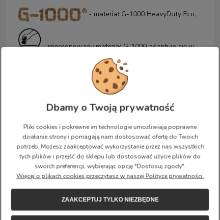
- materiał G-1000 HeavyDuty Eco,
- impregnowany materiał G-1000 adaptuje się w
różnych warunkach; poprzez nałożenie większej ilości
wosku Greenland Wax można łatwo dostosować odzież
G-1000 do różnych warunków pogodowych.
Dbamy o Twoją prywatność
- poliester z recyklingu,
Pliki cookies i pokrewne im technologie umożliwiają poprawne
działanie strony i pomagają nam dostosować ofertę do Twoich
- organiczna bawełna,
potrzeb. Możesz zaakceptować wykorzystanie przez nas wszystkich
tych plików i przejść do sklepu lub dostosować użycie plików do
swoich preferencji, wybierając opcję "Dostosuj zgody".
- impregnacja bez szkodliwych substancji PFC,
Więcej o plikach cookies przeczytasz w naszej Polityce prywatności.
ZAAKCEPTUJ TYLKO NIEZBĘDNE