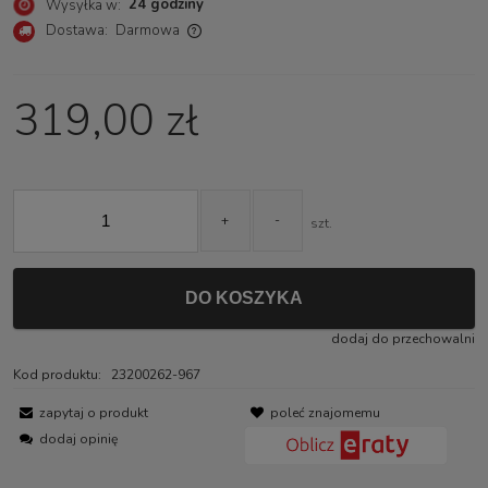
24 godziny
Wysyłka w:
Dostawa:
Darmowa
Cena nie zawiera ewentualnych kosztów płatności
319,00 zł
+
-
szt.
DO KOSZYKA
dodaj do przechowalni
Kod produktu:
23200262-967
zapytaj o produkt
poleć znajomemu
dodaj opinię