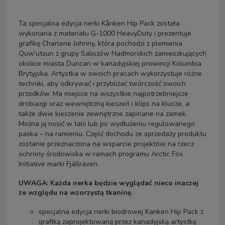
Ta specjalna edycja nerki Kånken Hip Pack została
wykonana z materiału G-1000 HeavyDuty i prezentuje
grafikę Charlene Johnny, która pochodzi z plemienia
Quw’utsun z grupy Saliszów Nadmorskich zamieszkujących
okolice miasta Duncan w kanadyjskiej prowincji Kolumbia
Brytyjska. Artystka w swoich pracach wykorzystuje różne
techniki, aby odkrywać i przybliżać twórczość swoich
przodków. Ma miejsce na wszystkie najpotrzebniejsze
drobiazgi oraz wewnętrzną kieszeń i klips na klucze, a
także dwie kieszenie zewnętrzne zapinane na zamek.
Można ją nosić w talii lub po wydłużeniu regulowanego
paska – na ramieniu. Część dochodu ze sprzedaży produktu
zostanie przeznaczona na wsparcie projektów na rzecz
ochrony środowiska w ramach programu Arctic Fox
Initiative marki Fjällräven.
UWAGA: Każda nerka będzie wyglądać nieco inaczej
ze względu na wzorzystą tkaninę.
specjalna edycja nerki biodrowej Kanken Hip Pack z
grafiką zaprojektowaną przez kanadyjską artystkę