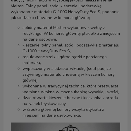
tradycyjnych metod w wysokiej jakości, miękki materiał
Melton. Tylny panel, spód, kieszenie i podszewkę
wykonano z materiału G-1000 HeavyDuty Eco S, podobnie
jak siedzisko chowane w komorze głównej.
solidny materiał Melton wykonany z wełny z
recyklingu. W komorze głównej plakietka z miejscem
na dane osobowe,
kieszenie, tylny panel, spód i podszewka z materiału
G-1000 HeavyDuty Eco S,
regulowane szelki i górne rączki z parcianego
materiału,
wyposażony w siedzisko-wkładkę (seat pad) ze
sztywnego materiału chowaną w kieszeni komory
głównej,
wykonana w tradycyjnej technice, która przetwarza
wełniane włókna w mocną tkaninę wysokiej jakości,
dwie otwarte kieszenie boczne i kieszonka z przodu
na zamek błyskawiczny,
w środku głównej komory wszyta etykieta z
miejscem na dane użytkownika,