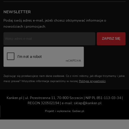
NEWSLETTER
Podaj swój adres e-mail, jeżeli chcesz otrzymywać informacje o
nowościach i promocjach.
ZAPISZ SIĘ
Zapisując się przekazujesz nam dane osobowe. Co z nimi robimy, jak długo trzymamy i jakie
masz prawa? Wszystkie informacje zapisaliśmy w naszej
Polityce prywatności
.
Kanken.pl | ul. Przestrzenna 11, 70-800 Szczecin | NIP PL 851-113-03-34 |
REGON 320502194 | e-mail: sklep@kanken.pl
Projekt i wykonanie: Gabiec.pl