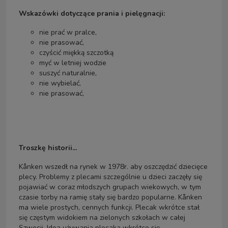
Wskazówki dotyczące prania i pielęgnacji:
nie prać w pralce,
nie prasować,
czyścić miękką szczotką
myć w letniej wodzie
suszyć naturalnie,
nie wybielać,
nie prasować,
Troszkę historii...
Kånken wszedł na rynek w 1978r. aby oszczędzić dziecięce
plecy. Problemy z plecami szczególnie u dzieci zaczęły się
pojawiać w coraz młodszych grupach wiekowych, w tym
czasie torby na ramię stały się bardzo popularne. Kånken
ma wiele prostych, cennych funkcji. Plecak wkrótce stał
się częstym widokiem na zielonych szkołach w całej
Szwecji. Idea używania plecaka wkrótce się