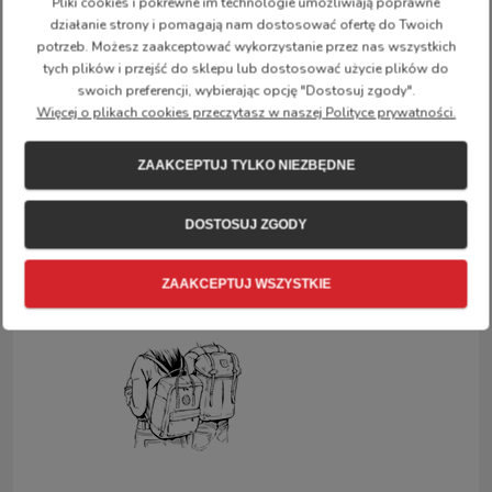
Pliki cookies i pokrewne im technologie umożliwiają poprawne
działanie strony i pomagają nam dostosować ofertę do Twoich
80% wełna,
potrzeb. Możesz zaakceptować wykorzystanie przez nas wszystkich
20% nylon,
tych plików i przejść do sklepu lub dostosować użycie plików do
swoich preferencji, wybierając opcję "Dostosuj zgody".
Wstawki z G-1000 HeavyDuty Eco S:
Więcej o plikach cookies przeczytasz w naszej Polityce prywatności.
65% poliester,
35% bawełna,
ZAAKCEPTUJ TYLKO NIEZBĘDNE
Materiał zewnętrzny: Melton / wełna,
Zawiera elementy materiały pochodzenia
DOSTOSUJ ZGODY
zwierzęcego: nie,
Aktywność: codzienne użytkowanie, turystyka,
szkoła,
ZAAKCEPTUJ WSZYSTKIE