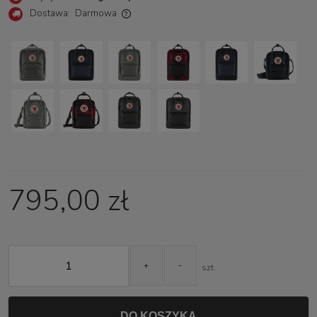
Dostawa:
Darmowa
Cena nie zawiera ewentualnych kosztów płatności
795,00 zł
+
-
szt.
DO KOSZYKA