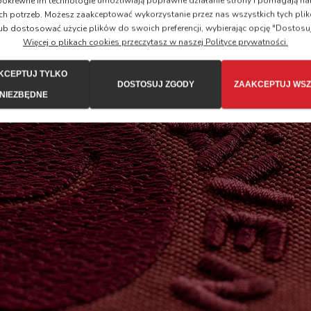
i pokrewne im technologie umożliwiają poprawne działanie strony i pomagają
ch potrzeb. Możesz zaakceptować wykorzystanie przez nas wszystkich tych plik
ub dostosować użycie plików do swoich preferencji, wybierając opcję "Dostosu
Więcej o plikach cookies przeczytasz w naszej Polityce prywatności.
KCEPTUJ TYLKO
DOSTOSUJ ZGODY
ZAAKCEPTUJ WSZ
NIEZBĘDNE