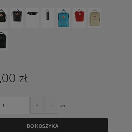
ch kosztów
00 zł
+
-
szt.
DO KOSZYKA