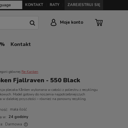
KONTAKT
RATY
ZAREJESTRUJ SIĘ
|
|
Moje konto
0%
Kontakt
egorii głównej
Re-Kanken
ken Fjallraven - 550 Black
sja plecaka Kånken wykonana w całości z poliestru z recyklingu
ikowych. Model gotowy do noszenia najpotrzebniejszych
a w dalekiej przyszłości – również na ponowny recykling.
mała ilość
ność:
24 godziny
a w:
a:
Darmowa