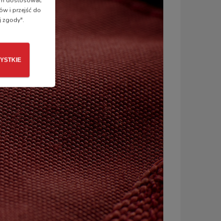
 nam dostosować
ów i przejść do
j zgody".
YSTKIE