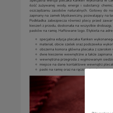
Specjalna wersja plecaka Kånken wykonana w całoś
ilość zużywanej wody, energii i substancji chemi
oszczędzaniu zasobów naturalnych. Gotowy do nos
zapinany na zamek błyskawiczny, pozwalający na ł
Podkładka zabezpiecza również plecy przed zawart
kieszeń z przodu, doskonała na wszystkie drobiazgi,
pasków na ramię. Haftowane logo. Etykieta na adr
specjalna edycja plecaka Kanken wykonanego 
materiał, obicie szelek oraz podszewka wykon
obszerna komora główna plecaka z szerokim 
dwie kieszenie wewnętrzne a także zapinana
wewnętrzna przegroda z wyjmowanym siedzis
miejsce na dane kontaktowe wewnątrz pleca
paski na ramię oraz na rączce plecaka,