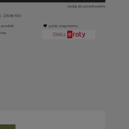
dodaj do przechowalni
:
23548-550
o produkt
poleć znajomemu
inię