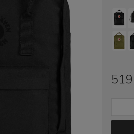
Cena nie zawiera ewentualny
płatności
519,