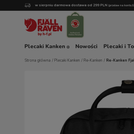
w sierpniu darmowa dostawa od 299 PLN
(przelew na konto,
Plecaki Kanken
Nowości
Plecaki i T
Strona główna
/
Plecaki Kanken
/
Re-Kanken
/
Re-Kanken Fja