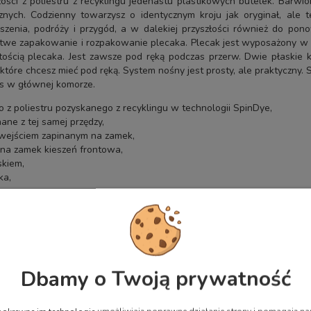
ci z poliestru z recyklingu jedenastu plastikowych butelek. Barwion
cznych. Codzienny towarzysz o identycznym kroju jak oryginał, al
zenia, podróży i przygód, a w dalekiej przyszłości również do p
atwe zapakowanie i rozpakowanie plecaka. Plecak jest wyposażony w p
ością plecaka. Jest zawsze pod ręką podczas przerw. Dwie płaskie 
 które chcesz mieć pod ręką. System nośny jest prosty, ale praktyczny.
es w głównej komorze.
z poliestru pozyskanego z recyklingu w technologii SpinDye,
ane z tej samej przędzy,
wejściem zapinanym na zamek,
 na zamek kieszeń frontowa,
kiem,
ka,
Dbamy o Twoją prywatność