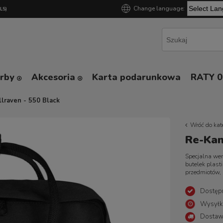
Change language:
GLS)
Powered by
orby
Akcesoria
Karta podarunkowa
RATY 
llraven - 550 Black
Wróć do kat
Re-Kan
Specjalna wer
butelek plast
przedmiotów, 
Dostęp
Wysyłk
Dostaw