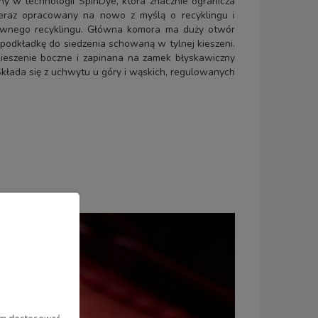
y w technologii SpinDye, która znacznie ogranicza
e teraz opracowany na nowo z myślą o recyklingu i
onownego recyklingu. Główna komora ma duży otwór
odkładkę do siedzenia schowaną w tylnej kieszeni.
kieszenie boczne i zapinana na zamek błyskawiczny
 Składa się z uchwytu u góry i wąskich, regulowanych