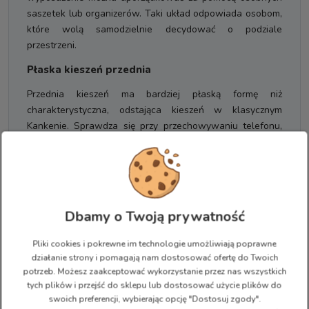
saszetek lub organizerów. Taki układ odpowiada osobom,
które wolą samodzielnie decydować o podziale
przestrzeni.
Płaska kieszeń przednia
Przednia kieszeń ma bardziej płaską formę niż
charakterystyczna, odstająca kieszeń w klasycznym
Kankenie. Sprawdza się przy przechowywaniu telefonu,
dokumentów, słuchawek, karty miejskiej lub innych
przedmiotów o niewielkiej grubości.
Zmiana konstrukcji wpływa na wygląd plecaka i ogranicza
jego objętość w przedniej części. Większe lub bardziej
Dbamy o Twoją prywatność
przestrzenne akcesoria lepiej umieścić w komorze
głównej.
Pliki cookies i pokrewne im technologie umożliwiają poprawne
Pętle do mocowania lekkich akcesoriów
działanie strony i pomagają nam dostosować ofertę do Twoich
potrzeb. Możesz zaakceptować wykorzystanie przez nas wszystkich
Na przedniej części znajdują się pętle z taśmy
tych plików i przejść do sklepu lub dostosować użycie plików do
umożliwiające przypięcie niewielkiego wyposażenia, na
swoich preferencji, wybierając opcję "Dostosuj zgody".