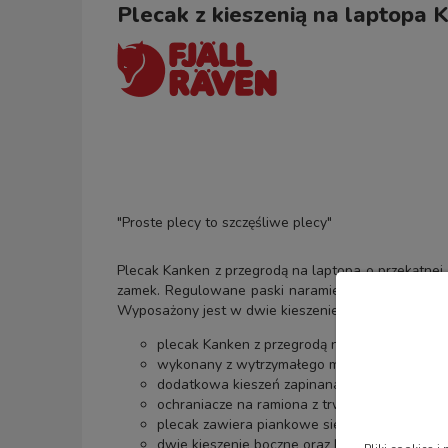
Plecak z kieszenią na laptopa 
"Proste plecy to szczęśliwe plecy"
Plecak Kanken z przegrodą na laptopa o przekątnej
zamek. Regulowane paski naramienne są wyściełan
Wyposażony jest w dwie kieszenie boczne oraz zapin
plecak Kanken z przegrodą na laptopa o wielk
wykonany z wytrzymałego materiału Vinylon 
dodatkowa kieszeń zapinana na zamek wewną
ochraniacze na ramiona z trwałą i wygodną p
plecak zawiera piankowe siedzisko schowan
dwie kieszenie boczne oraz kieszeń zapinana 