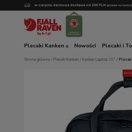
w sierpniu darmowa dostawa od 299 PLN
(przelew na konto,
Plecaki Kanken
Nowości
Plecaki i T
Strona główna
/
Plecaki Kanken
/
Kanken Laptop 15"
/
Plecak
promocj