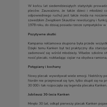
W końcu lat siedemdziesiątych statystyki prowad
pleców. Zauważono, że także dzieci i młodzież co
odpowiedniego ruchu) jest także moda na noszenie
szwedzkim Związkiem Skautów rewolucyjny i funkcjo
1978 roku, do dzisiaj posiada rzesze sympatyków w 
Pozytywne skutki
Kampania reklamowa skupiona była przede wszystkim
Dzięki temu Kanken był też praktyczny dla starszyc
zadomowić się wśród młodzieży. Władze szkolne sta
nosić plecaki, rozkładając ciężar na obydwa ramion
Potępiany i kochany
Nowy plecak wywoływał wiele emocji. Niektórzy po
Nordin nie przejmował się tym, tylko skupił się na
30 000 i tak rozpoczęła się legenda plecaka Kanken.
Jubileusz 30-lecia Kanken
Minęło 30 lat, odkąd pierwszy plecak Kanken pojaw