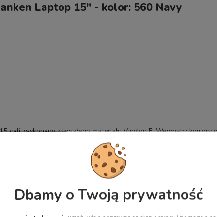
Kanken Laptop 15" - kolor: 560 Navy
 15 cali, wykonany z trwałego materiału Vinylon F. Wewnątrz komory 
e wygodną i wytrzymałą pianką. Plecak posiada również piankowe s
aną na zamek kieszeń na przedniej części. W środku znajduje się tak
ości 15",
F,
trz komory głównej plecaka,
Dbamy o Twoją prywatność
iankową wyściółką,
e wewnątrz komory głównej plecaka,
na zamek na froncie,