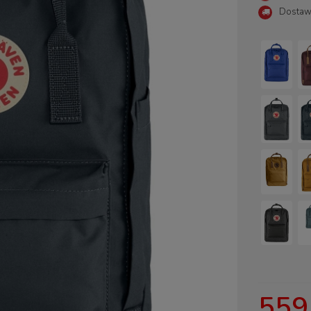
Dostaw
Cena nie zawiera ewentualny
płatności
559,