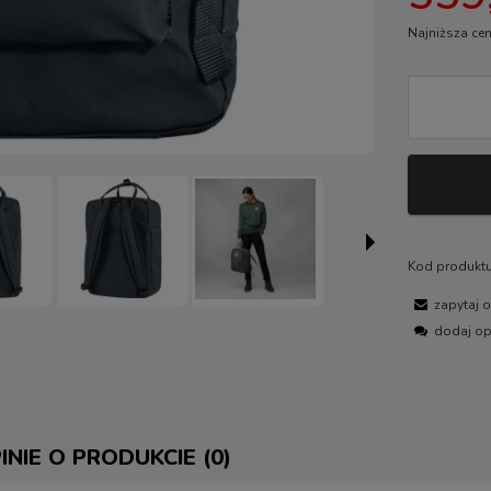
Najniższa cen
Jeżel
30 dn
momen
sprze
Kod produktu
zapytaj 
dodaj op
INIE O PRODUKCIE (0)