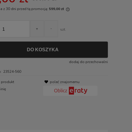
a z 30 dni przed tą promocją:
599,00 zł
i produkt jest sprzedawany krócej niż
i, wyświetlana jest najniższa cena od
+
-
szt.
tu, kiedy produkt pojawił się w
daży.
DO KOSZYKA
dodaj do przechowalni
:
23524-560
o produkt
poleć znajomemu
inię