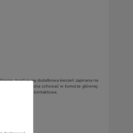
głównej znajduje się dodatkowa kieszeń zapinana na
iedzisko, które można schować w komorze głównej.
że miejsce na dane kontaktowe.