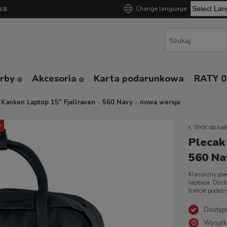
Change language:
GLS)
Powered by
orby
Akcesoria
Karta podarunkowa
RATY 
 Kanken Laptop 15" Fjallraven - 560 Navy - nowa wersja
a
Wróć do kat
Plecak
560 Na
Klasyczny ple
laptopa. Dosk
trakcie podróż
Dostęp
Wysyłk