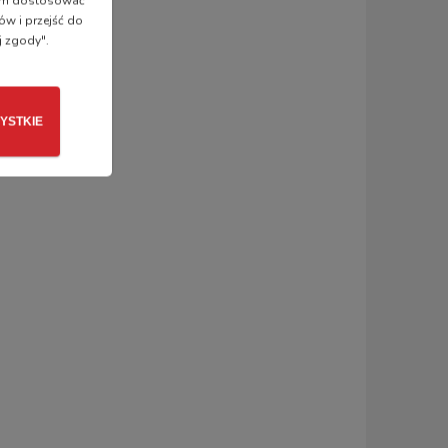
 nam dostosować
ów i przejść do
j zgody".
YSTKIE