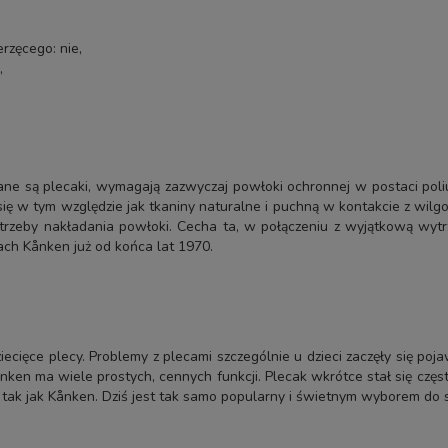
erzęcego
: nie,
,
ne są plecaki, wymagają zazwyczaj powłoki ochronnej w postaci poliure
w tym względzie jak tkaniny naturalne i puchną w kontakcie z wilgoci
potrzeby nakładania powłoki. Cecha ta, w połączeniu z wyjątkową wyt
ach Kånken już od końca lat 1970.
iecięce plecy. Problemy z plecami szczególnie u dzieci zaczęły się p
ånken ma wiele prostych, cennych funkcji. Plecak wkrótce stał się czę
, tak jak Kånken. Dziś jest tak samo popularny i świetnym wyborem do 