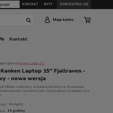
KONTAKT
RATY
ZAREJESTRUJ SIĘ
|
|
Moje konto
0%
Kontakt
egorii głównej
Kanken Laptop 15"
 Kanken Laptop 15" Fjallraven -
vy - nowa wersja
cak Kånken z oddzielną, wyściełaną kieszenią na 15-calowego
onale sprawdzi się zarówno jako miejski plecak na laptopa lub w
y.
dostępny
ność:
24 godziny
a w: