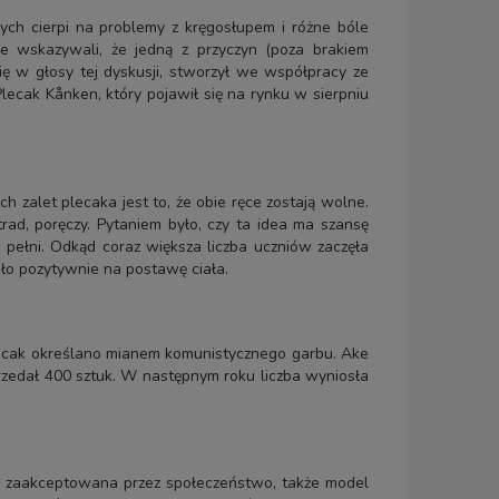
ch cierpi na problemy z kręgosłupem i różne bóle
ele wskazywali, że jedną z przyczyn (poza brakiem
ę w głosy tej dyskusji, stworzył we współpracy ze
ecak Kånken, który pojawił się na rynku w sierpniu
zalet plecaka jest to, że obie ręce zostają wolne.
trad, poręczy. Pytaniem było, czy ta idea ma szansę
 pełni. Odkąd coraz większa liczba uczniów zaczęła
ało pozytywnie na postawę ciała.
lecak określano mianem komunistycznego garbu. Ake
przedał 400 sztuk. W następnym roku liczba wyniosła
ała zaakceptowana przez społeczeństwo, także model