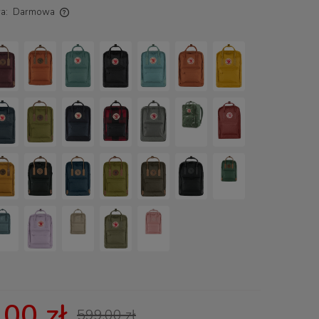
a:
Darmowa
ch kosztów
00 zł
599,00 zł