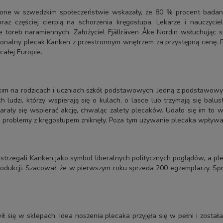
zone w szwedzkim społeczeństwie wskazały, że 80 % procent badany
raz częściej cierpią na schorzenia kręgosłupa. Lekarze i nauczyci
 toreb naramiennych. Założyciel Fjällräven Åke Nordin wsłuchując si
nalny plecak Kanken z przestronnym wnętrzem za przystępną cenę. Pl
całej Europie.
 na rodzicach i uczniach szkół podstawowych. Jedną z podstawowych 
h ludzi, którzy wspierają się o kulach, o lasce lub trzymają się balus
rały się wspierać akcję, chwaląc zalety plecaków. Udało się im to w
a, problemy z kręgosłupem zniknęły. Poza tym używanie plecaka wpływ
strzegali Kanken jako symbol liberalnych politycznych poglądów, a p
 produkcji. Szacował, że w pierwszym roku sprzeda 200 egzemplarzy. S
ił się w sklepach. Idea noszenia plecaka przyjęła się w pełni i zost