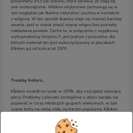
poliuretanu (PU) lub silikonu, która sprawia, że stają się
one wodoodporne. Włókna vinylonowe zachowują się w
tym względzie jak tkaniny naturalne i puchną w kontakcie
z wilgocią. W ten sposób tkanina staje się również bardziej
zwarta i jest w stanie znieść więcej wilgoci bez potrzeby
nakładania powłoki. Cecha ta, w połączeniu z wyjątkową
wytrzymałością Vinylonu F, jest jednym z powodów, dla
których materiał ten jest wykorzystywany w plecakach
Kånken już od końca lat 1970.
Troszkę historii...
Kånken wszedł na rynek w 1978r. aby oszczędzić dziecięce
plecy. Problemy z plecami szczególnie u dzieci zaczęły się
pojawiać w coraz młodszych grupach wiekowych, w tym
czasie torby na ramię stały się bardzo popularne. Kånken
ma wiele prostych, cennych funkcji. Plecak wkrótce stał
się częstym widokiem na zielonych szkołach w całej
Szwecji. Idea używania plecaka wkrótce się
rozprzestrzeniła, tak jak Kånken. Dziś jest tak samo