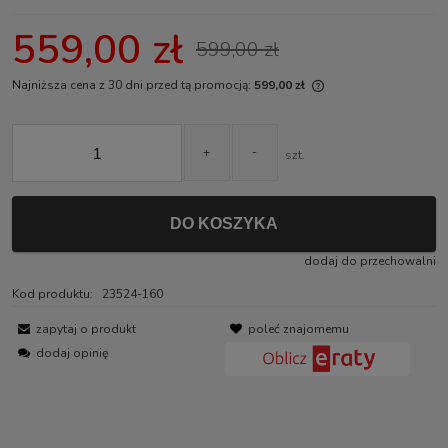
559,00 zł
599,00 zł
Najniższa cena z 30 dni przed tą promocją:
599,00 zł
Jeżeli produkt jest
30 dni, wyświetlana
momentu, kiedy pro
+
-
szt.
sprzedaży.
DO KOSZYKA
dodaj do przechowalni
Kod produktu:
23524-160
zapytaj o produkt
poleć znajomemu
dodaj opinię