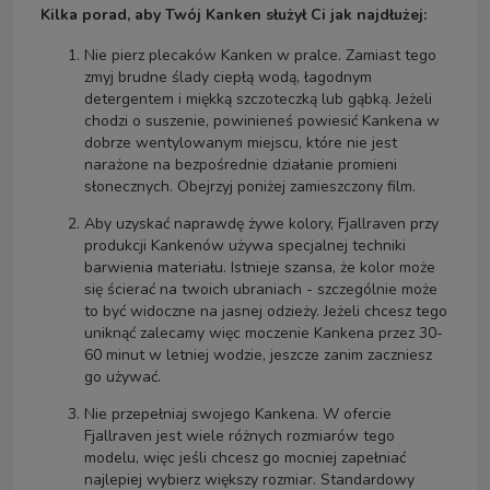
Kilka porad, aby Twój Kanken służył Ci jak najdłużej:
Nie pierz plecaków Kanken w pralce. Zamiast tego
zmyj brudne ślady ciepłą wodą, łagodnym
detergentem i miękką szczoteczką lub gąbką. Jeżeli
chodzi o suszenie, powinieneś powiesić Kankena w
dobrze wentylowanym miejscu, które nie jest
narażone na bezpośrednie działanie promieni
słonecznych. Obejrzyj poniżej zamieszczony film.
Aby uzyskać naprawdę żywe kolory, Fjallraven przy
produkcji Kankenów używa specjalnej techniki
barwienia materiału. Istnieje szansa, że kolor może
się ścierać na twoich ubraniach - szczególnie może
to być widoczne na jasnej odzieży. Jeżeli chcesz tego
uniknąć zalecamy więc moczenie Kankena przez 30-
60 minut w letniej wodzie, jeszcze zanim zaczniesz
go używać.
Nie przepełniaj swojego Kankena. W ofercie
Fjallraven jest wiele różnych rozmiarów tego
modelu, więc jeśli chcesz go mocniej zapełniać
najlepiej wybierz większy rozmiar. Standardowy