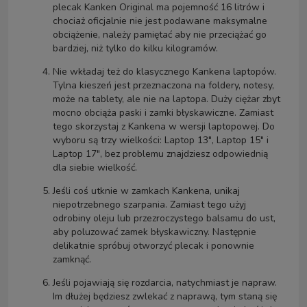
plecak Kanken Original ma pojemność 16 litrów i
chociaż oficjalnie nie jest podawane maksymalne
obciążenie, należy pamiętać aby nie przeciążać go
bardziej, niż tylko do kilku kilogramów.
Nie wkładaj też do klasycznego Kankena laptopów.
Tylna kieszeń jest przeznaczona na foldery, notesy,
może na tablety, ale nie na laptopa. Duży ciężar zbyt
mocno obciąża paski i zamki błyskawiczne. Zamiast
tego skorzystaj z Kankena w wersji laptopowej. Do
wyboru są trzy wielkości:
Laptop 13"
,
Laptop 15"
i
Laptop 17"
, bez problemu znajdziesz odpowiednią
dla siebie wielkość.
Jeśli coś utknie w zamkach Kankena, unikaj
niepotrzebnego szarpania. Zamiast tego użyj
odrobiny oleju lub przezroczystego balsamu do ust,
aby poluzować zamek błyskawiczny. Następnie
delikatnie spróbuj otworzyć plecak i ponownie
zamknąć.
Jeśli pojawiają się rozdarcia, natychmiast je napraw.
Im dłużej będziesz zwlekać z naprawą, tym staną się