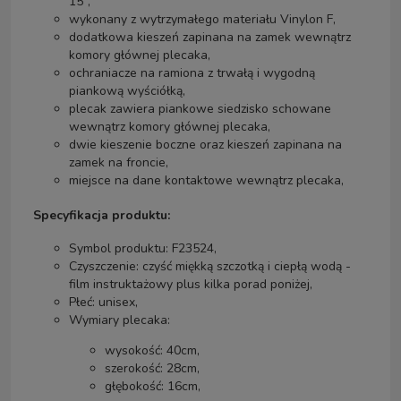
15",
wykonany z wytrzymałego materiału Vinylon F,
dodatkowa kieszeń zapinana na zamek wewnątrz
komory głównej plecaka,
ochraniacze na ramiona z trwałą i wygodną
piankową wyściółką,
plecak zawiera piankowe siedzisko schowane
wewnątrz komory głównej plecaka,
dwie kieszenie boczne oraz kieszeń zapinana na
zamek na froncie,
miejsce na dane kontaktowe wewnątrz plecaka,
Specyfikacja produktu:
Symbol produktu: F23524,
Czyszczenie: czyść miękką szczotką i ciepłą wodą -
film instruktażowy plus kilka porad poniżej,
Płeć: unisex,
Wymiary plecaka:
wysokość: 40cm,
szerokość: 28cm,
głębokość: 16cm,