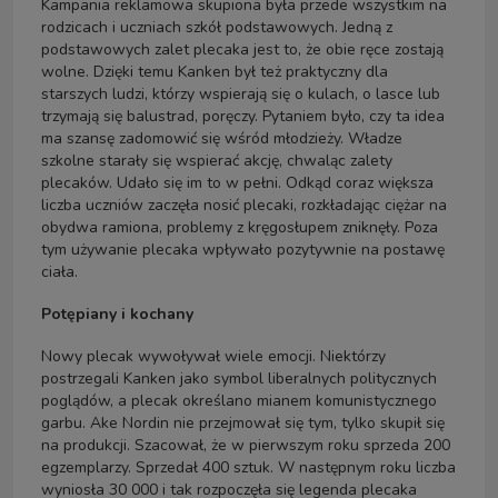
Kampania reklamowa skupiona była przede wszystkim na
rodzicach i uczniach szkół podstawowych. Jedną z
podstawowych zalet plecaka jest to, że obie ręce zostają
wolne. Dzięki temu Kanken był też praktyczny dla
starszych ludzi, którzy wspierają się o kulach, o lasce lub
trzymają się balustrad, poręczy. Pytaniem było, czy ta idea
ma szansę zadomowić się wśród młodzieży. Władze
szkolne starały się wspierać akcję, chwaląc zalety
plecaków. Udało się im to w pełni. Odkąd coraz większa
liczba uczniów zaczęła nosić plecaki, rozkładając ciężar na
obydwa ramiona, problemy z kręgosłupem zniknęły. Poza
tym używanie plecaka wpływało pozytywnie na postawę
ciała.
Potępiany i kochany
Nowy plecak wywoływał wiele emocji. Niektórzy
postrzegali Kanken jako symbol liberalnych politycznych
poglądów, a plecak określano mianem komunistycznego
garbu. Ake Nordin nie przejmował się tym, tylko skupił się
na produkcji. Szacował, że w pierwszym roku sprzeda 200
egzemplarzy. Sprzedał 400 sztuk. W następnym roku liczba
wyniosła 30 000 i tak rozpoczęła się legenda plecaka