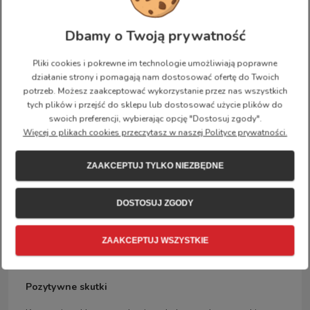
popularny i świetnym wyborem do szkoły, na dwór albo na
rower do pracy.
Dbamy o Twoją prywatność
Kånken – rewolucyjne odkrycie
Pliki cookies i pokrewne im technologie umożliwiają poprawne
działanie strony i pomagają nam dostosować ofertę do Twoich
W końcu lat siedemdziesiątych statystyki prowadzone w
potrzeb. Możesz zaakceptować wykorzystanie przez nas wszystkich
szwedzkim społeczeństwie wskazały, że 80 % procent
tych plików i przejść do sklepu lub dostosować użycie plików do
badanych cierpi na problemy z kręgosłupem i różne bóle
swoich preferencji, wybierając opcję "Dostosuj zgody".
pleców. Zauważono, że także dzieci i młodzież coraz
Więcej o plikach cookies przeczytasz w naszej Polityce prywatności.
częściej cierpią na schorzenia kręgosłupa. Lekarze i
nauczyciele wskazywali, że jedną z przyczyn (poza brakiem
odpowiedniego ruchu) jest także moda na noszenie toreb
ZAAKCEPTUJ TYLKO NIEZBĘDNE
naramiennych. Założyciel Fjällräven Åke Nordin
wsłuchując się w głosy tej dyskusji, stworzył we
DOSTOSUJ ZGODY
współpracy ze szwedzkim Związkiem Skautów
rewolucyjny i funkcjonalny plecak Kanken z przestronnym
wnętrzem za przystępną cenę. Plecak Kånken, który
ZAAKCEPTUJ WSZYSTKIE
pojawił się na rynku w sierpniu 1978 roku, do dzisiaj
posiada rzesze sympatyków w całej Europie.
Pozytywne skutki