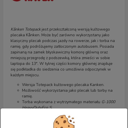
Kånken Totepack
jest przekształconą wersją kultowego
plecaka Kånken. Może być zarówno wykorzystany jako
klasyczny plecak podczas jazdy na rowerze, jak i torba na
ramię, gdy podróżujemy zatłoczonym autobusem. Posiada
zapinaną na zamek błyskawiczny komorę główną oraz
mniejszą przegrodę z podszewką, która zmieści w sobie
laptopa do 13". W tylnej części komory głównej znajduje
się podkładka do siedzenia co umożliwia odpoczynek w
każdym miejscu.
Wersja Totepack kultowego plecaka Kanken.
Możliwość wykorzystania jako plecak lub torby na
ramię.
Torba wykonana z wytrzymałego materiału
G-1000
HeavyDutyEco S
.
Komora główna ładowana odgórnie.
Wewnętrzna kieszeń z podszewką na laptop lub
tablet, wielkości do 13".