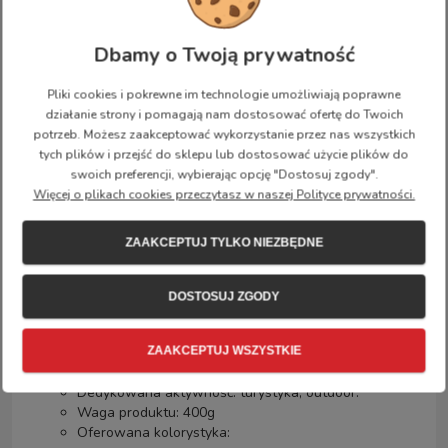
Podkłada do siedzenia ukryta w wewnętrznej
kieszeni.
Dwie otwarte kieszenie boczne oraz główna kieszeń
Dbamy o Twoją prywatność
ładowana odgórnie zapinana na zamek.
Etykieta adresowa wewnątrz.
Pliki cookies i pokrewne im technologie umożliwiają poprawne
działanie strony i pomagają nam dostosować ofertę do Twoich
Dodatkowe informacje:
potrzeb. Możesz zaakceptować wykorzystanie przez nas wszystkich
tych plików i przejść do sklepu lub dostosować użycie plików do
Płeć: unisex
swoich preferencji, wybierając opcję "Dostosuj zgody".
Wymiary plecaka:
Więcej o plikach cookies przeczytasz w naszej Polityce prywatności.
wysokość - 36 cm,
szerokość - 30 cm,
ZAAKCEPTUJ TYLKO NIEZBĘDNE
głębokość - 15 cm,
pojemność - 14 L.
DOSTOSUJ ZGODY
Rodzaj materiału -
G-1000 HeavyDuty Eco S
:
65% poliester,
ZAAKCEPTUJ WSZYSTKIE
35% bawełna.
Dedykowana aktywność: turystyka, outdoor.
Waga produktu: 400g
Oferowana kolorystyka: