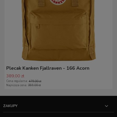
Plecak Kanken Fjallraven - 166 Acorn
389,00 zł
Cena regularna:
479,00 zł
Najniższa cena:
389,00 zł
ZAKUPY