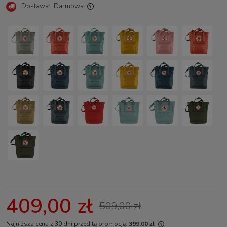
Dostawa:
Darmowa
Cena nie zawiera ewentualnych kosztów płatności
409,00 zł
509,00 zł
Najniższa cena z 30 dni przed tą promocją:
399,00 zł