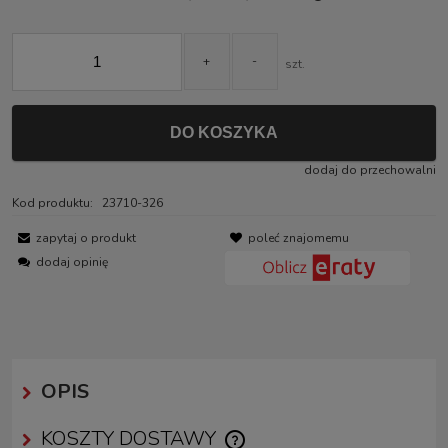
Jeżeli produkt jest
30 dni, wyświetlana
momentu, kiedy pro
+
-
szt.
sprzedaży.
DO KOSZYKA
dodaj do przechowalni
Kod produktu:
23710-326
zapytaj o produkt
poleć znajomemu
dodaj opinię
OPIS
KOSZTY DOSTAWY