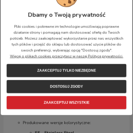
butelka termiczna (termos) o pojemności 500
Dbamy o Twoją prywatność
ml.
klasyczna butelka stalowa o pojemności 700
ml.
Pliki cookies i pokrewne im technologie umożliwiają poprawne
działanie strony i pomagają nam dostosować ofertę do Twoich
Uwaga:
butelka Klunken pasuje do bocznych kieszeni
potrzeb. Możesz zaakceptować wykorzystanie przez nas wszystkich
plecaków Kanken w wersji klasycznej (pojemność 16
tych plików i przejść do sklepu lub dostosować użycie plików do
litrów) i większych.
swoich preferencji, wybierając opcję "Dostosuj zgody".
Więcej o plikach cookies przeczytasz w naszej Polityce prywatności.
Specyfikacja produktu:
ZAAKCEPTUJ TYLKO NIEZBĘDNE
Materiał: stal nierdzewna 18/8.
Pojemność: 700 ml.
DOSTOSUJ ZGODY
Waga: 175 g.
Wymiary:
ZAAKCEPTUJ WSZYSTKIE
średnica: 65 mm,
wysokość: 215 mm.
Produkowane wersje kolorystyczne:
SS - Stainless Steel