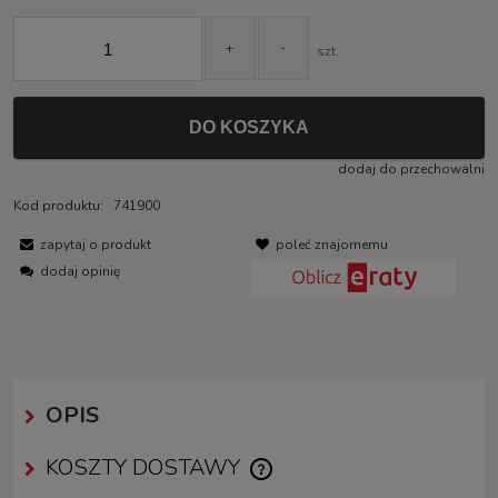
+
-
szt.
DO KOSZYKA
dodaj do przechowalni
Kod produktu:
741900
zapytaj o produkt
poleć znajomemu
dodaj opinię
OPIS
KOSZTY DOSTAWY
CENA NIE ZAWIERA EWENTUALNYCH KOSZTÓW PŁATNOŚCI