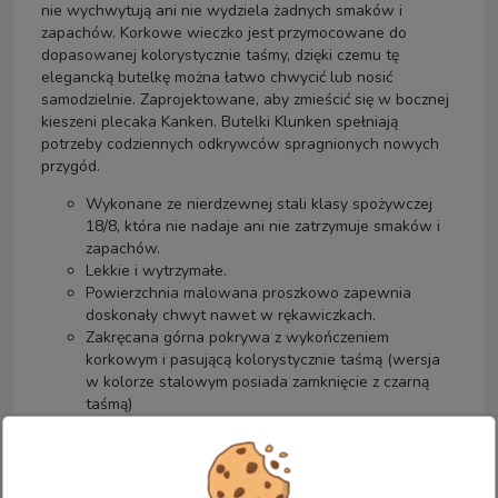
nie wychwytują ani nie wydziela żadnych smaków i
zapachów. Korkowe wieczko jest przymocowane do
dopasowanej kolorystycznie taśmy, dzięki czemu tę
elegancką butelkę można łatwo chwycić lub nosić
samodzielnie. Zaprojektowane, aby zmieścić się w bocznej
kieszeni plecaka Kanken. Butelki Klunken spełniają
potrzeby codziennych odkrywców spragnionych nowych
przygód.
Wykonane ze nierdzewnej stali klasy spożywczej
18/8, która nie nadaje ani nie zatrzymuje smaków i
zapachów.
Lekkie i wytrzymałe.
Powierzchnia malowana proszkowo zapewnia
doskonały chwyt nawet w rękawiczkach.
Zakręcana górna pokrywa z wykończeniem
korkowym i pasującą kolorystycznie taśmą (wersja
w kolorze stalowym posiada zamknięcie z czarną
taśmą)
Opływowa budowa ułatwiająca obsługę idealnie
pasuje do bocznej kieszeni plecaka Kanken
Duży otwór jest ułatwia napełnianie i czyszczenie.
Butelka oferowana w dwóch wersjach: