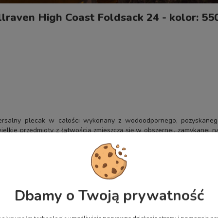
llraven High Coast Foldsack 24 - kolor: 55
iwersalny plecak w całości wykonany z wodoodpornego, pozyskanego
ielkie przedmioty z łatwością zmieszczą się w obszernej, zamykanej n
cieczek czy w trakcie podróży do ciepłych krajów.
u z recyklingu, doskonale sprawdzi się podczas jednodniowych wycie
rzymałego, wodoodpornego materiału Bergshell.
konane z nylonu z recyklingu.
ione za pomocą metalowego haczyka.
Dbamy o Twoją prywatność
ka dzięki możliwości rozwinięcia górnego otworu.
a zamek.