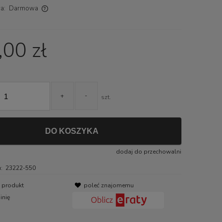
a:
Darmowa
ch kosztów
00 zł
+
-
szt.
DO KOSZYKA
dodaj do przechowalni
:
23222-550
o produkt
poleć znajomemu
inię