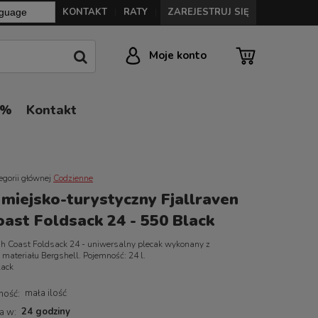
KONTAKT
RATY
ZAREJESTRUJ SIĘ
|
|
Moje konto
0%
Kontakt
egorii głównej
Codzienne
 miejsko-turystyczny Fjallraven
oast Foldsack 24 - 550 Black
gh Coast Foldsack 24 - uniwersalny plecak wykonany z
materiału Bergshell. Pojemność: 24 l.
lack
mała ilość
ność:
24 godziny
a w: