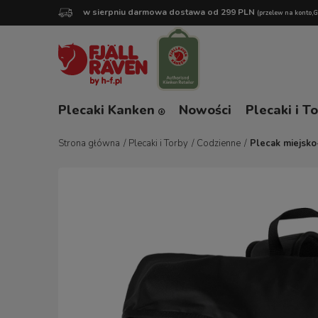
w sierpniu darmowa dostawa od 299 PLN
(przelew na konto,
Plecaki Kanken
Nowości
Plecaki i T
Strona główna
/
Plecaki i Torby
/
Codzienne
/
Plecak miejsko