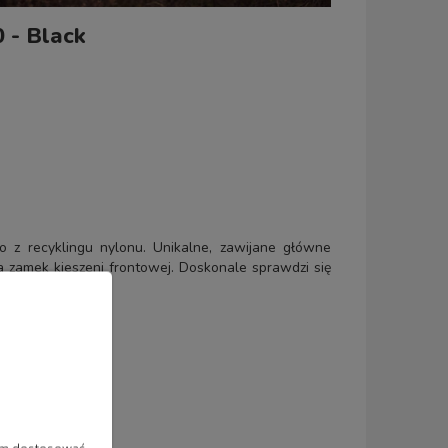
0 - Black
 z recyklingu nylonu. Unikalne, zawijane główne
a zamek kieszeni frontowej. Doskonale sprawdzi się
czek czy podróży.