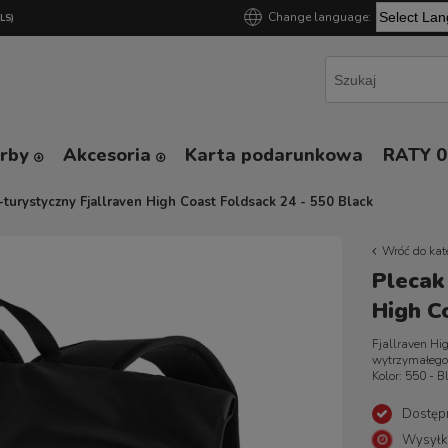
Change language:
GLS)
Powered by
orby
Akcesoria
Karta podarunkowa
RATY 
-turystyczny Fjallraven High Coast Foldsack 24 - 550 Black
Wróć do kat
Plecak
High C
Fjallraven Hi
wytrzymałego 
Kolor: 550 - B
Dostęp
Wysyłk