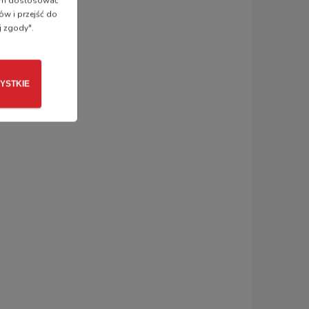
 nam dostosować
ów i przejść do
j zgody".
YSTKIE