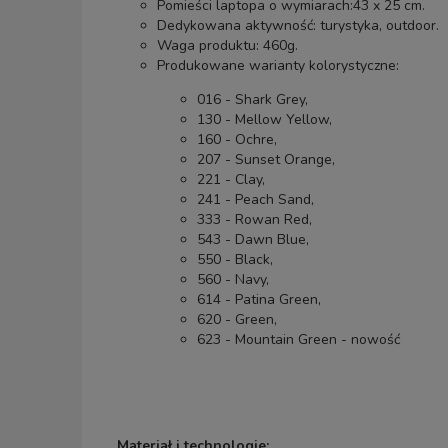
Pomieści laptopa o wymiarach:43 x 25 cm.
Dedykowana aktywność: turystyka, outdoor.
Waga produktu: 460g.
Produkowane warianty kolorystyczne:
016 - Shark Grey,
130 - Mellow Yellow,
160 - Ochre,
207 - Sunset Orange,
221 - Clay,
241 - Peach Sand,
333 - Rowan Red,
543 - Dawn Blue,
550 - Black,
560 - Navy,
614 - Patina Green,
620 - Green,
623 - Mountain Green - nowość
Materiał i technologie: