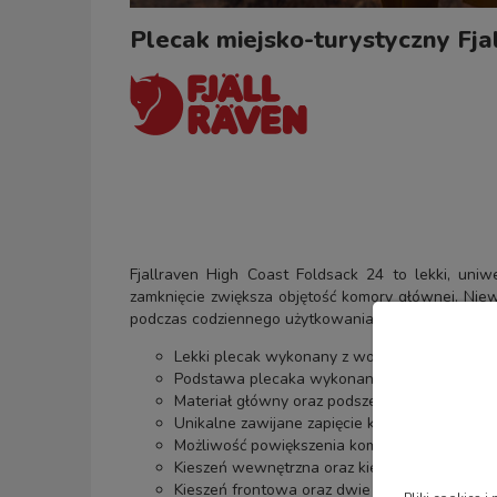
Plecak miejsko-turystyczny Fja
Fjallraven High Coast Foldsack 24 to lekki, un
zamknięcie zwiększa objętość komory głównej. Niew
podczas codziennego użytkowania, jednodniowych wy
Lekki plecak wykonany z wodoodpornego nylon
Podstawa plecaka wykonana z niezwykle wyt
Materiał główny oraz podszewka w całości wy
Unikalne zawijane zapięcie które jest chron
Możliwość powiększenia komory głównej pleca
Kieszeń wewnętrzna oraz kieszeń zapinana n
Kieszeń frontowa oraz dwie kieszenie boczne.