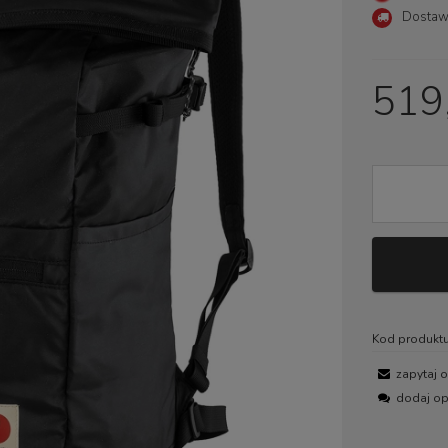
Dostaw
Cena nie zawiera ewentualny
płatności
519,
Kod produktu
zapytaj 
dodaj op