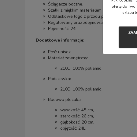
Pliki cookies 
Ściągacze boczne.
ofertę do Twoi
Szelki z miękkim materiałem wewnątrz oraz 
sklepu l
Odblaskowe logo z przodu plecaka a także de
Regulowany oraz zdejmowany pas piersiowy 
Pojemność: 24L.
ZAA
Dodatkowe informacje:
Płeć: unisex,
Materiał zewnętrzny:
210D: 100% poliamid,
Podszewka:
210D: 100% poliamid,
Budowa plecaka:
wysokość: 45 cm,
szerokość: 26 cm,
głębokość: 20 cm,
objętość: 24L.