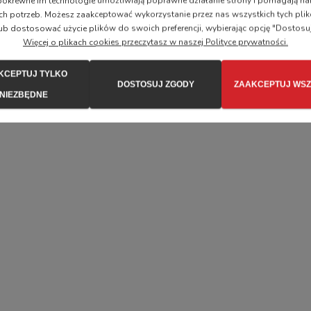
i pokrewne im technologie umożliwiają poprawne działanie strony i pomagają
ch potrzeb. Możesz zaakceptować wykorzystanie przez nas wszystkich tych plik
podszewką wentylacyjną dla zwiększonego komfortu.
ub dostosować użycie plików do swoich preferencji, wybierając opcję "Dostosu
tale umieszczone na szelkach.
Więcej o plikach cookies przeczytasz w naszej Polityce prywatności.
oraz pas biodrowy.
KCEPTUJ TYLKO
DOSTOSUJ ZGODY
ZAAKCEPTUJ WSZ
NIEZBĘDNE