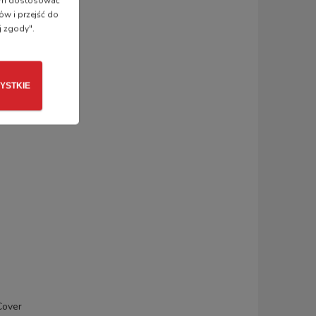
 nam dostosować
ów i przejść do
j zgody".
YSTKIE
Cover