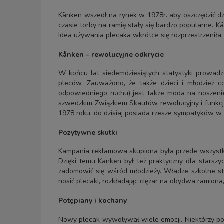
Kånken wszedł na rynek w 1978r. aby oszczędzić dz
czasie torby na ramię stały się bardzo popularne. K
Idea używania plecaka wkrótce się rozprzestrzeniła
Kånken – rewolucyjne odkrycie
W końcu lat siedemdziesiątych statystyki prowad
pleców. Zauważono, że także dzieci i młodzież co
odpowiedniego ruchu) jest także moda na noszenie
szwedzkim Związkiem Skautów rewolucyjny i funkcjo
1978 roku, do dzisiaj posiada rzesze sympatyków w 
Pozytywne skutki
Kampania reklamowa skupiona była przede wszystkim
Dzięki temu Kanken był też praktyczny dla starszyc
zadomowić się wśród młodzieży. Władze szkolne sta
nosić plecaki, rozkładając ciężar na obydwa ramion
Potępiany i kochany
Nowy plecak wywoływał wiele emocji. Niektórzy po