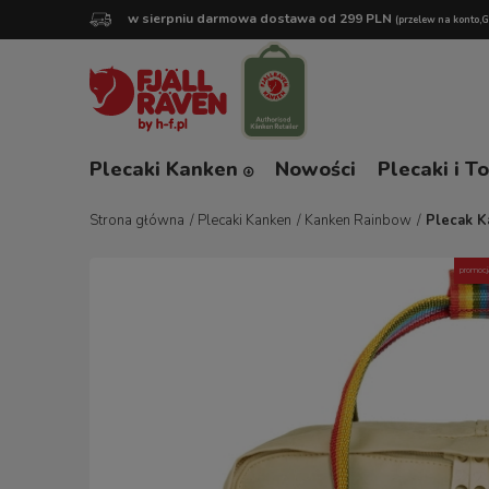
w sierpniu darmowa dostawa od 299 PLN
(przelew na konto,
Plecaki Kanken
Nowości
Plecaki i T
Strona główna
/
Plecaki Kanken
/
Kanken Rainbow
/
Plecak K
promocj