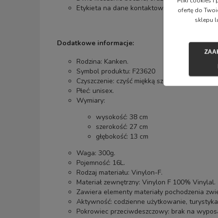
Pliki cookies 
Etykieta na dane kontaktowe wewnątrz pleca
ofertę do Twoi
sklepu l
Dodatkowe informacje:
ZAA
Rodzina:
Kanken.
Symbol produktu: F23620
Czyszczenie: czyść miękką szczotką i ciepłą w
Płeć: unisex.
Wymiary:
wysokość: 38 cm
szerokość: 27 cm
głębokość: 13 cm
Waga: 300g.
Pojemność: 16L.
Rodzaj materiału: Vinylon-F.
Materiał zewnętrzny: Vinylon F 100% Vinylal.
Zawiera elementy materiały pochodzenia zwie
Aktywność: codzienne użytkowanie, turystyka
Pokrowiec przeciwdeszczowy: brak na wyposa