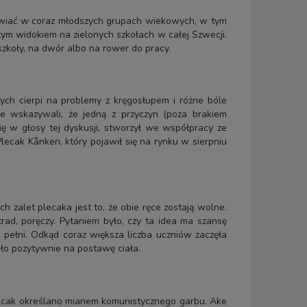
ojawiać w coraz młodszych grupach wiekowych, w tym
stym widokiem na zielonych szkołach w całej Szwecji.
szkoły, na dwór albo na rower do pracy.
ch cierpi na problemy z kręgosłupem i różne bóle
ele wskazywali, że jedną z przyczyn (poza brakiem
ę w głosy tej dyskusji, stworzył we współpracy ze
ecak Kånken, który pojawił się na rynku w sierpniu
zalet plecaka jest to, że obie ręce zostają wolne.
trad, poręczy. Pytaniem było, czy ta idea ma szansę
 pełni. Odkąd coraz większa liczba uczniów zaczęła
ało pozytywnie na postawę ciała.
lecak określano mianem komunistycznego garbu. Ake