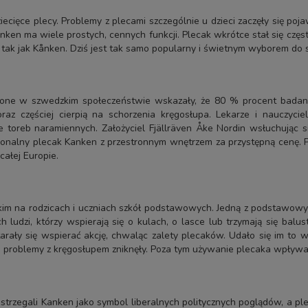
iecięce plecy. Problemy z plecami szczególnie u dzieci zaczęły się p
ånken ma wiele prostych, cennych funkcji. Plecak wkrótce stał się czę
, tak jak Kånken. Dziś jest tak samo popularny i świetnym wyborem do 
zone w szwedzkim społeczeństwie wskazały, że 80 % procent badany
raz częściej cierpią na schorzenia kręgosłupa. Lekarze i nauczyci
 toreb naramiennych. Założyciel Fjällräven Åke Nordin wsłuchując si
nalny plecak Kanken z przestronnym wnętrzem za przystępną cenę. Pl
całej Europie.
 na rodzicach i uczniach szkół podstawowych. Jedną z podstawowych 
h ludzi, którzy wspierają się o kulach, o lasce lub trzymają się balus
rały się wspierać akcję, chwaląc zalety plecaków. Udało się im to w
a, problemy z kręgosłupem zniknęły. Poza tym używanie plecaka wpływ
strzegali Kanken jako symbol liberalnych politycznych poglądów, a p