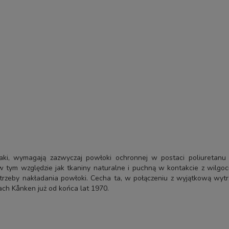
ki, wymagają zazwyczaj powłoki ochronnej w postaci poliuretanu (
ym względzie jak tkaniny naturalne i puchną w kontakcie z wilgocią
potrzeby nakładania powłoki. Cecha ta, w połączeniu z wyjątkową wyt
ach Kånken już od końca lat 1970.