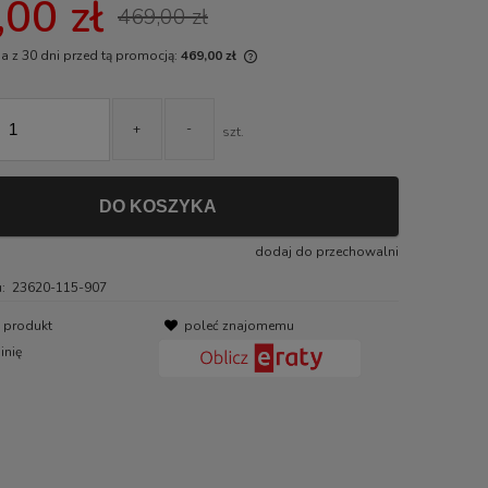
00 zł
469,00 zł
a z 30 dni przed tą promocją:
469,00 zł
i produkt jest sprzedawany krócej niż
i, wyświetlana jest najniższa cena od
+
-
szt.
tu, kiedy produkt pojawił się w
daży.
DO KOSZYKA
dodaj do przechowalni
:
23620-115-907
o produkt
poleć znajomemu
inię