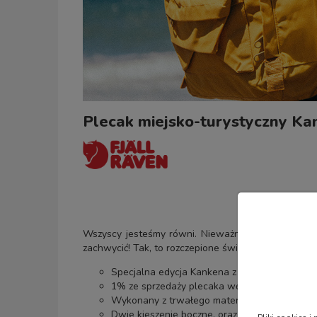
Plecak miejsko-turystyczny Ka
Wszyscy jesteśmy równi. Nieważne kim jesteś, gdzie
zachwycić! Tak, to rozczepione światło słoneczne o
Specjalna edycja Kankena z tęczowymi szelka
1% ze sprzedaży plecaka wędruje do fundacji 
Wykonany z trwałego materiału Vinylon F.
Dwie kieszenie boczne, oraz kieszeń główna 