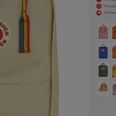
Wysyłk
Dostaw
Cena nie zawiera ewentualny
płatności