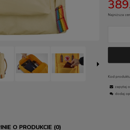
389,
Najniższa cen
Jeżel
30 dn
momen
sprze
Kod produktu
zapytaj 
dodaj op
INIE O PRODUKCIE (0)