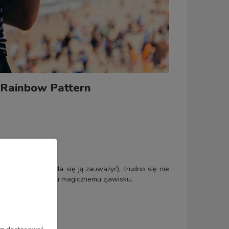
-Rainbow Pattern
a się tęcza (i uda się ją zauważyć), trudno się nie
o hołd złożony temu magicznemu zjawisku.