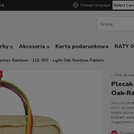
Change language:
GLS)
Powered by
orby
Akcesoria
Karta podarunkowa
RATY 
anken Rainbow - 115-907 - Light Oak-Rainbow Pattern
a
Wróć do kat
Plecak
Oak-Ra
Wszyscy jeste
czym się zajmu
trudno się nie
kroplach wody
magicznemu z
Dostęp