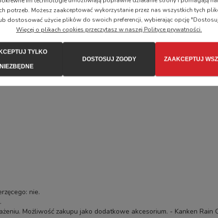
i pokrewne im technologie umożliwiają poprawne działanie strony i pomagają
ka.
ch potrzeb. Możesz zaakceptować wykorzystanie przez nas wszystkich tych plik
ub dostosować użycie plików do swoich preferencji, wybierając opcję "Dostosu
Więcej o plikach cookies przeczytasz w naszej Polityce prywatności.
KCEPTUJ TYLKO
DOSTOSUJ ZGODY
ZAAKCEPTUJ WSZ
NIEZBĘDNE
odą - kilka dodatkowych porad poniżej.
rzęcego: nie.
.
żeniu. Możliwość zakupu jako dodatkowe akcesorium. -
Kanken Rain 