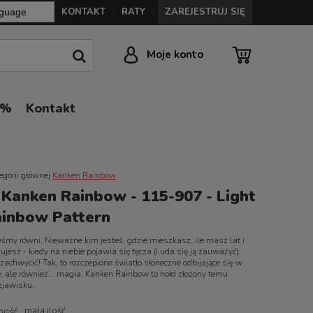
KONTAKT
RATY
ZAREJESTRUJ SIĘ
|
|
Moje konto
0%
Kontakt
egorii głównej
Kanken Rainbow
 Kanken Rainbow - 115-907 - Light
inbow Pattern
śmy równi. Nieważne kim jesteś, gdzie mieszkasz, ile masz lat i
jesz - kiedy na niebie pojawia się tęcza (i uda się ją zauważyć),
 zachwycić! Tak, to rozczepione światło słoneczne odbijające się w
, ale również... magia. Kanken Rainbow to hołd złożony temu
jawisku.
mała ilość
ność: