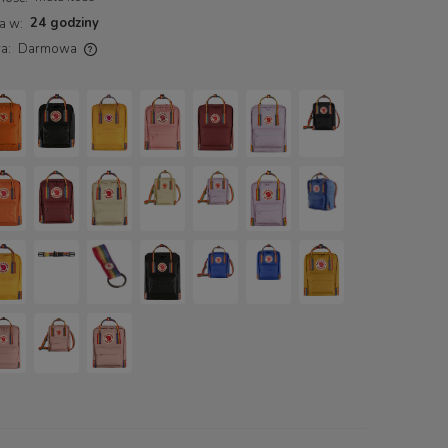
24 godziny
a w:
a:
Darmowa
ch kosztów