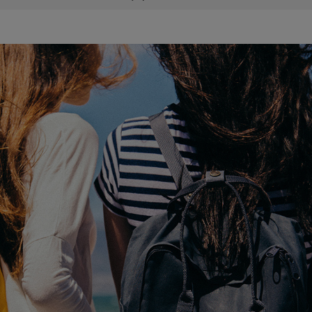
E ZAWIERA EWENTUALNYCH
 PŁATNOŚCI