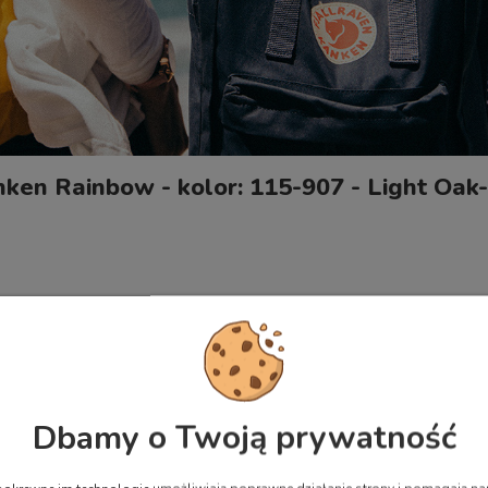
nken Rainbow - kolor: 115-907 - Light Oak
 mieszkasz, ile masz lat i czym się zajmujesz - kiedy na niebie pojawi
dbijające się w kroplach wody, ale również... magia. Kanken Rainbow t
mi.
Dbamy o Twoją prywatność
zajmującej się ochroną lisów polarnych. Symbolu marki Fjallraven.
zapinana na zamek z przodu plecaka.