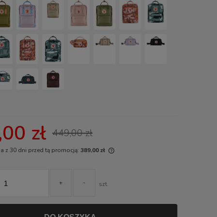
00 zł
449,00 zł
a z 30 dni przed tą promocją:
389,00 zł
i produkt jest sprzedawany krócej niż
i, wyświetlana jest najniższa cena od
+
-
szt.
tu, kiedy produkt pojawił się w
daży.