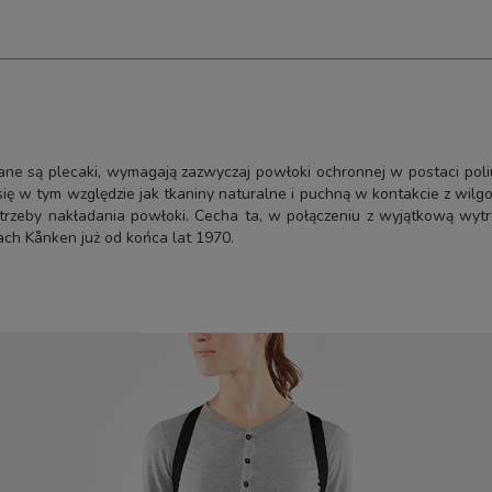
ne są plecaki, wymagają zazwyczaj powłoki ochronnej w postaci poliure
w tym względzie jak tkaniny naturalne i puchną w kontakcie z wilgoci
potrzeby nakładania powłoki. Cecha ta, w połączeniu z wyjątkową wyt
ach Kånken już od końca lat 1970.