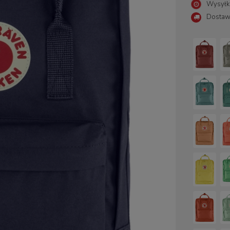
Wysyłk
Dostaw
Cena nie zawiera ewentualny
płatności