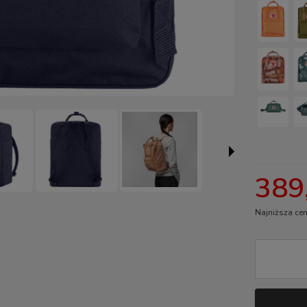
389,
Najniższa cen
Jeżel
30 dn
momen
sprze