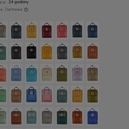
24 godziny
a w:
a:
Darmowa
ch kosztów