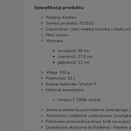
Specyfikacja produktu
Rodzina:
Kanken
,
Symbol produktu: F23510,
Czyszczenie: czyść miękką szczotką i ciepłą w
Płeć: unisex,
Wymiary:
wysokość: 36 cm,
szerokość: 27,5 cm,
głębokość: 12 cm,
Waga: 300 g,
Pojemność: 16 l,
Rodzaj materiału: Vinylon F,
Materiał zewnętrzny:
Vinylon F 100% vinylal,
Zawiera elementy pochodzenia zwierzęcego: n
Aktywność: codzienne użytkowanie, turystyka,
Pokrowiec przeciwdeszczowy: brak na wypos
Dodatkowe akcesoria do Kankena –
Kanken a