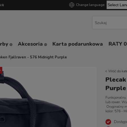
Change language:
GLS)
Powered by
orby
Akcesoria
Karta podarunkowa
RATY 
ken Fjallraven - 576 Midnight Purple
a
Wróć do kat
Plecak
Purple
Funkcjonalny, 
lub rower. Wy
Oryginalny m
kolor: 576 - M
Dostęp