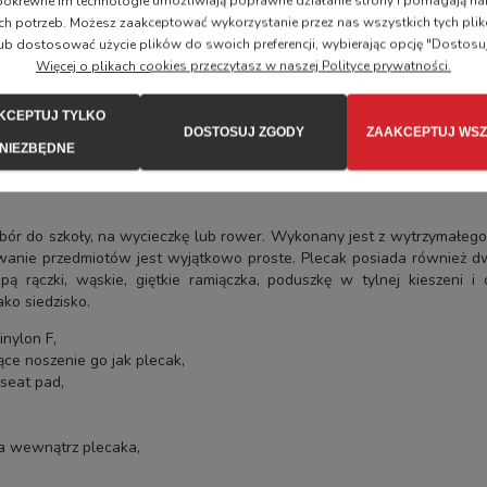
i pokrewne im technologie umożliwiają poprawne działanie strony i pomagają
ch potrzeb. Możesz zaakceptować wykorzystanie przez nas wszystkich tych plik
ub dostosować użycie plików do swoich preferencji, wybierając opcję "Dostosu
Więcej o plikach cookies przeczytasz w naszej Polityce prywatności.
KCEPTUJ TYLKO
DOSTOSUJ ZGODY
ZAAKCEPTUJ WSZ
NIEZBĘDNE
ybór do szkoły, na wycieczkę lub rower. Wykonany jest z wytrzymałeg
anie przedmiotów jest wyjątkowo proste. Plecak posiada również d
 rączki, wąskie, giętkie ramiączka, poduszkę w tylnej kieszeni 
ko siedzisko.
nylon F,
ce noszenie go jak plecak,
seat pad,
a wewnątrz plecaka,