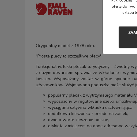
Pliki cookies 
ofertę do Twoi
sklepu l
ZAA
Oryginalny model z 1978 roku.
"Proste plecy to szczęśliwe plecy"
Funkcjonalny, lekki plecak turystyczny – świetny w
z dużym otwarciem sprawia, że wkładanie i wyjmow
kieszeń. Wyposażony został w górne spinane napą
użytkowników. Wyjmowana poduszka może służyć ja
popularny plecak z wytrzymałego materiału Vi
wyposażony w regulowane szelki, umożliwiają
wyciągana sztywna wkładka usztywniająca – 
dodatkowa kieszonka z przodu na zamek,
dwie otwarte kieszenie boczne,
etykieta z miejscem na dane adresowe wszyt