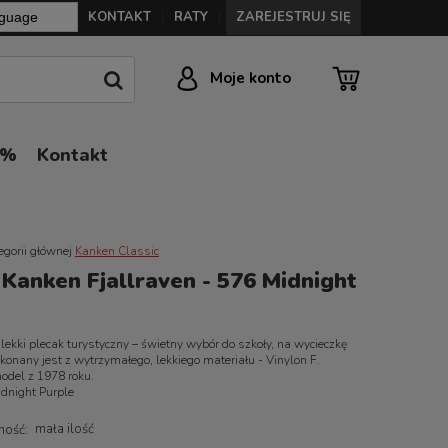
KONTAKT
RATY
ZAREJESTRUJ SIĘ
|
|
Moje konto
0%
Kontakt
egorii głównej
Kanken Classic
 Kanken Fjallraven - 576 Midnight
lekki plecak turystyczny – świetny wybór do szkoły, na wycieczkę
konany jest z wytrzymałego, lekkiego materiału - Vinylon F.
odel z 1978 roku.
idnight Purple
mała ilość
ność: