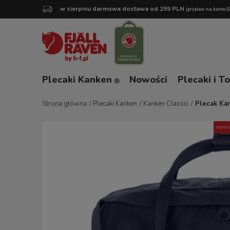
w sierpniu darmowa dostawa od 299 PLN
(przelew na konto,
Plecaki Kanken
Nowości
Plecaki i T
Strona główna
/
Plecaki Kanken
/
Kanken Classic
/
Plecak Kan
promocj