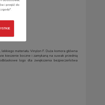
 nam dostosować
ów i przejść do
j zgody".
YSTKIE
o, lekkiego materiału Vinylon F. Duża komora główna
wie kieszenie boczne i zamykaną na suwak przednią
i odblaskowe logo dla zwiększenia bezpieczeństwa