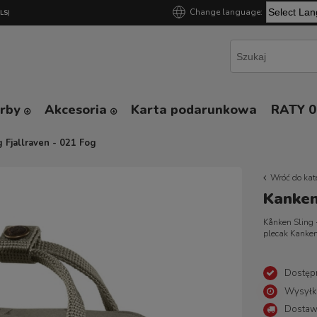
Change language:
GLS)
Powered by
orby
Akcesoria
Karta podarunkowa
RATY 
 Fjallraven - 021 Fog
Wróć do kat
Kanken
Kånken Sling 
plecak Kanken
Dostęp
Wysyłk
Dostaw