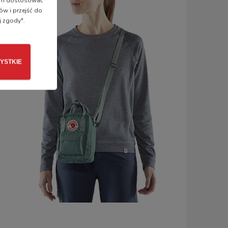
 nam dostosować
ów i przejść do
j zgody".
YSTKIE