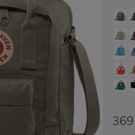
Cena nie zawiera ewentualny
płatności
369,