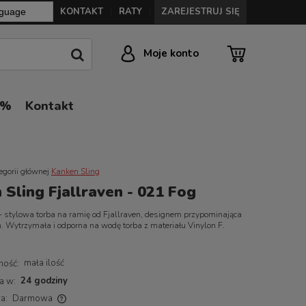
KONTAKT
RATY
ZAREJESTRUJ SIĘ
|
|
Moje konto
0%
Kontakt
egorii głównej
Kanken Sling
 Sling Fjallraven - 021 Fog
- stylowa torba na ramię od Fjallraven, designem przypominająca
. Wytrzymała i odporna na wodę torba z materiału Vinylon F.
mała ilość
ność:
24 godziny
a w:
a:
Darmowa