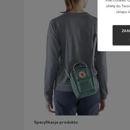
Pliki cookies 
ofertę do Twoi
sklepu l
ZAA
Specyfikacja produktu: