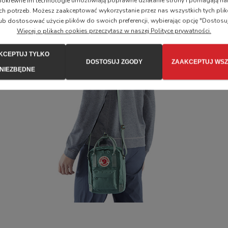
i pokrewne im technologie umożliwiają poprawne działanie strony i pomagają
ch potrzeb. Możesz zaakceptować wykorzystanie przez nas wszystkich tych plik
ub dostosować użycie plików do swoich preferencji, wybierając opcję "Dostosu
Więcej o plikach cookies przeczytasz w naszej Polityce prywatności.
KCEPTUJ TYLKO
DOSTOSUJ ZGODY
ZAAKCEPTUJ WSZ
NIEZBĘDNE