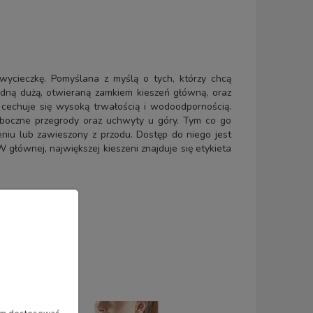
 wycieczkę. Pomyślana z myślą o tych, którzy chcą
jedną dużą, otwieraną zamkiem kieszeń główną, oraz
y cechuje się wysoką trwałością i wodoodpornością.
 boczne przegrody oraz uchwyty u góry. Tym co go
niu lub zawieszony z przodu. Dostęp do niego jest
 głównej, największej kieszeni znajduje się etykieta