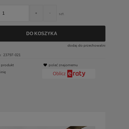
+
-
szt.
DO KOSZYKA
dodaj do przechowalni
:
23797-021
o produkt
poleć znajomemu
inię