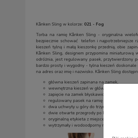
Kånken Sling w kolorze:
021 - Fog
Torba na ramię Kånken Sling - oryginalna wielofu
bezpiecznie schować telefon i najpotrzebniejsze r
kieszeń tylną i małą kieszonkę przednią, obie zap
Kånken Sling, designem przypomina miniaturową w
odróżnia, jest regulowany pasek, przytwierdzony 
bardzo prosty i wygodny - tylna kieszeń doskonale n
na adres oraz imię i nazwisko. Kånken Sling dostępn
główna kieszeń zapinana na zamek,
wewnętrzna kieszeń w głównej komorze,
zapięcie na zamek błyskawiczny z tyłu,
regulowany pasek na ramię mocowany po bo
dwa uchwyty u góry do trzymania w ręce,
dwie otwarte przegrody po bokach, np. na dł
oryginalną etykieta z miejscem na wpisanie a
wytrzymały i wodoodporny materiał,