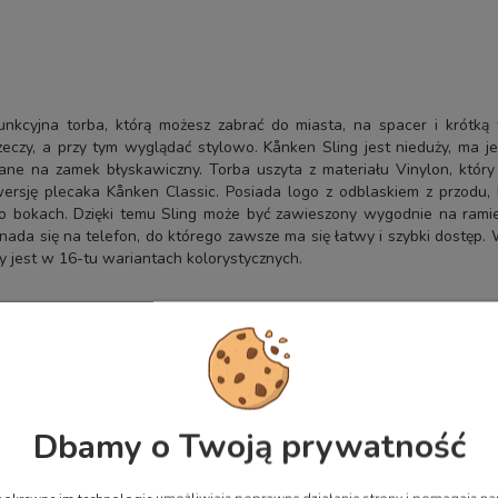
nkcyjna torba, którą możesz zabrać do miasta, na spacer i krótką
zeczy, a przy tym wyglądać stylowo. Kånken Sling jest nieduży, ma 
inane na zamek błyskawiczny. Torba uszyta z materiału Vinylon, któr
ersję plecaka Kånken Classic. Posiada logo z odblaskiem z przodu,
po bokach. Dzięki temu Sling może być zawieszony wygodnie na ramie
ada się na telefon, do którego zawsze ma się łatwy i szybki dostęp. W
y jest w 16-tu wariantach kolorystycznych.
kach,
ugopisy
dresu i nazwiska wewnątrz głównej kieszeni,
Dbamy o Twoją prywatność