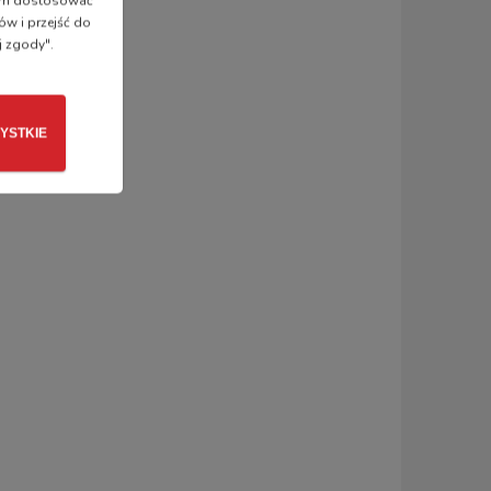
 nam dostosować
ów i przejść do
j zgody".
YSTKIE