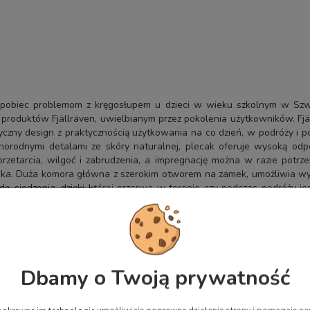
pobiec problemom z kręgosłupem u dzieci w wieku szkolnym w Szwe
h produktów Fjällräven, uwielbianym przez pokolenia użytkowników. Fjä
yczny design z praktycznością użytkowania na co dzień, w podróży i 
odnymi detalami ze skóry naturalnej, plecak oferuje wysoką odporn
a przetarcia, wilgoć i zabrudzenia, a impregnację można w razie pot
caka. Duża komora główna z szerokim otworem na zamek, umożliwia w
do siedzenia, dzięki której przerwa w terenie czy podczas podróży 
drobiazgów. To uniwersalny plecak o pojemności 16 litrów — sprawdz
y woskiem, impregnacja wzmacnia materiał, znacząco zwiększa wodoo
egnację można w prosty sposób poprawić
woskiem Greenland Wax
, kt
. Pamiętajmy, woskujemy tylko plecaki wykonane z materiału G-1000
Dbamy o Twoją prywatność
dition.
G-1000 HeavyDuty ze skórzanymi detalami