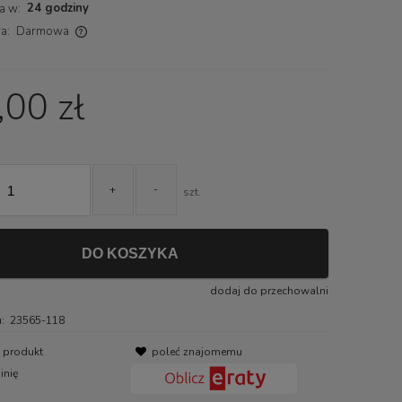
24 godziny
a w:
a:
Darmowa
ch kosztów
00 zł
+
-
szt.
DO KOSZYKA
dodaj do przechowalni
:
23565-118
o produkt
poleć znajomemu
inię