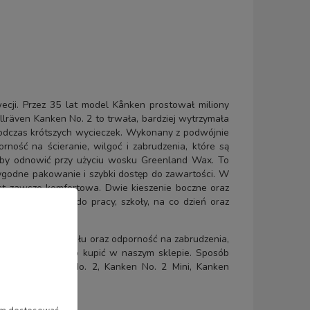
cji. Przez 35 lat model Kånken prostował miliony
llräven Kanken No. 2 to trwała, bardziej wytrzymała
podczas krótszych wycieczek. Wykonany z podwójnie
ość na ścieranie, wilgoć i zabrudzenia, które są
rzeby odnowić przy użyciu wosku Greenland Wax. To
ygodne pakowanie i szybki dostęp do zawartości. W
jest zawsze komfortowa. Dwie kieszenie boczne oraz
i się w drodze do pracy, szkoły, na co dzień oraz
dporność materiału oraz odporność na zabrudzenia,
óry mogą Państwo kupić w naszym sklepie. Sposób
, czyli: Kanken No. 2, Kanken No. 2 Mini, Kanken