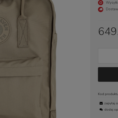
Wysyłk
Dostaw
Cena nie zawiera ewentualny
płatności
649,
Kod produktu
zapytaj 
dodaj op