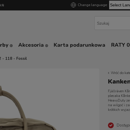
Change language:
GLS)
Powered by
orby
Akcesoria
Karta podarunkowa
RATY 
 - 118 - Fossil
Wróć do kat
Kanken 
Fjällräven Kå
plecaka Kånk
HeavyDuty ze
na wilgoć i z
krótkich wyja
Dostęp