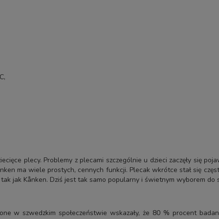
C,
iecięce plecy. Problemy z plecami szczególnie u dzieci zaczęły się p
ånken ma wiele prostych, cennych funkcji. Plecak wkrótce stał się czę
, tak jak Kånken. Dziś jest tak samo popularny i świetnym wyborem do 
zone w szwedzkim społeczeństwie wskazały, że 80 % procent badany