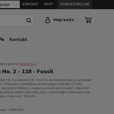
KONTAKT
RATY
ZAREJESTRUJ SIĘ
|
|
Moje konto
0%
Kontakt
egorii głównej
Kanken No. 2
No. 2 - 118 - Fossil
nken No. 2 w kolorze 118 - Fossil to wzmocniona wersja kultowego
en. Wykonany z podwójnie woskowanego materiału G-1000
 skórzanymi detalami, zapewnia zwiększoną trwałość, odporność
abrudzenia. Idealny do szkoły, pracy, codziennego użytkowania oraz
zdów. Pojemność: 16 litrów
mała ilość
ność: