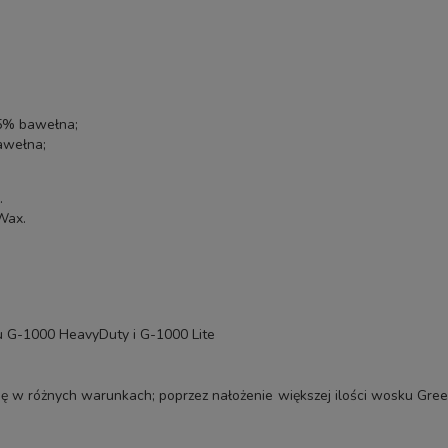
5% bawełna;
awełna;
.
Wax
.
łu G-1000 HeavyDuty i G-1000 Lite
ię w różnych warunkach; poprzez nałożenie większej ilości wosku G