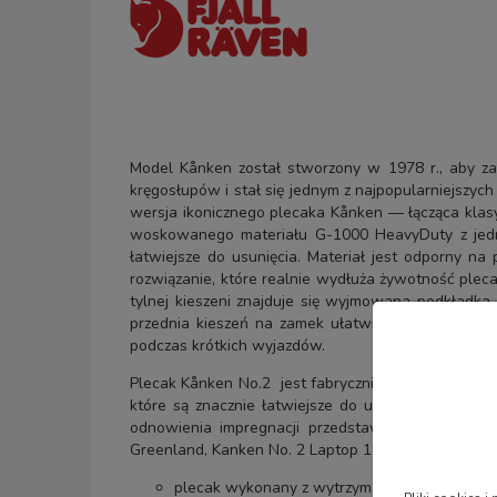
Model Kånken został stworzony w 1978 r., aby za
kręgosłupów i stał się jednym z najpopularniejszyc
wersja ikonicznego plecaka Kånken — łącząca klas
woskowanego materiału G-1000 HeavyDuty z jednor
łatwiejsze do usunięcia. Materiał jest odporny n
rozwiązanie, które realnie wydłuża żywotność ple
tylnej kieszeni znajduje się wyjmowana podkładka 
przednia kieszeń na zamek ułatwiają organizację 
podczas krótkich wyjazdów.
Plecak Kånken No.2 jest fabrycznie zaimpregnowan
które są znacznie łatwiejsze do usunięcia. Impr
odnowienia impregnacji przedstawia film poniżej
Greenland, Kanken No. 2 Laptop 15", Kanken Black E
plecak wykonany z wytrzymałego materiału 