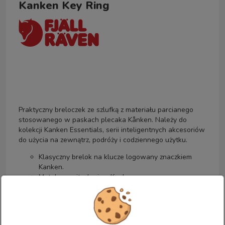
Kanken Key Ring
Praktyczny breloczek ze szlufką z materiału parcianego
stosowanego w paskach plecaka Kånken. Należy do
kolekcji Kanken Essentials, serii inteligentnych akcesoriów
do użycia na zewnątrz, podróży i codziennego użytku.
Klasyczny brelok na klucze logowany znaczkiem
Kanken.
Metalowy nit z logiem Kanken.
Aktywność: użytkowanie codzienne.
Waga: 10 g.
Materiał: 100% polypropylen.
Wymiary: