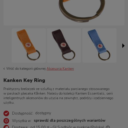
Wróć do kategorii głównej
Akcesoria Kanken
Kanken Key Ring
Praktyczny breloczek ze szlufką z materiału parcianego stosowanego
w paskach plecaka Kånken. Należy do kolekcji Kanken Essentials, serii
inteligentnych akcesoriów do użycia na zewnątrz, podróży i codziennego
użytku.
dostępny
Dostępność:
sprawdź dla poszczególnych wariantów
Wysyłka w:
Dostawa:
od 15,00 zł
- GLS odbiór w punkcie
(Polska)