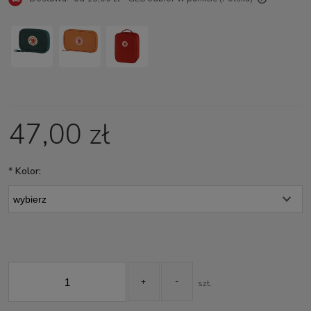
Cena nie zawiera ewentualnych kosztów płatności
47,00 zł
*
Kolor:
+
-
szt.