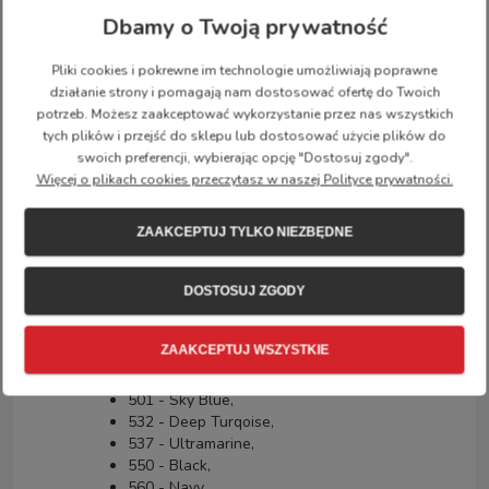
długość: 9,5 cm,
Dbamy o Twoją prywatność
szerokość: 2 cm,
Pliki cookies i pokrewne im technologie umożliwiają poprawne
Produkowane wersje kolorystyczne:
działanie strony i pomagają nam dostosować ofertę do Twoich
potrzeb. Możesz zaakceptować wykorzystanie przez nas wszystkich
046 - Super Grey,
tych plików i przejść do sklepu lub dostosować użycie plików do
135 - Kantarell,
swoich preferencji, wybierając opcję "Dostosuj zgody".
141 - Warm Yellow,
Więcej o plikach cookies przeczytasz w naszej Polityce prywatności.
166 - Acorn,
199 - Sunstone Orange,
206 - Spicy Orange,
ZAAKCEPTUJ TYLKO NIEZBĘDNE
312 - Pink,
319 - Peach pink,
326 - Ox Red,
DOSTOSUJ ZGODY
334 - True Red,
350 - Korall,
ZAAKCEPTUJ WSZYSTKIE
424 - Blackberry,
457 - Pastel Lavender,
501 - Sky Blue,
532 - Deep Turqoise,
537 - Ultramarine,
550 - Black,
560 - Navy,