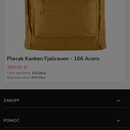
Plecak Kanken Fjallraven - 166 Acorn
389,00 zł
Cena regularna:
479,00 zł
Najniższa cena:
389,00 zł
ZAKUPY
POMOC