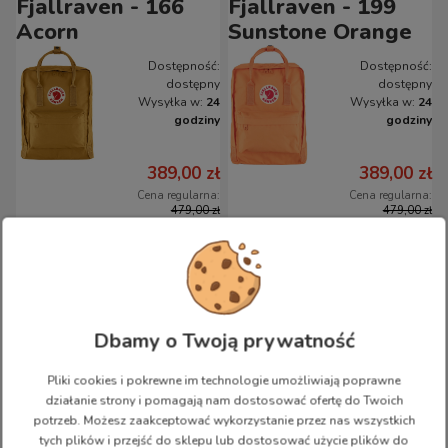
Fjallraven - 166
Fjallraven - 199
Acorn
Sunstone Orange
Dostępność:
Dostępność:
dostępny
dostępny
Wysyłka w:
24
Wysyłka w:
24
godziny
godziny
389,00 zł
389,00 zł
Cena regularna:
Cena regularna:
479,00 zł
479,00 zł
Najniższa cena:
Najniższa cena:
389,00 zł
389,00 zł
DO
DO
KOSZYKA
KOSZYKA
Dbamy o Twoją prywatność
Plecak Kanken
Plecak Kanken
promocja
promocja
Pliki cookies i pokrewne im technologie umożliwiają poprawne
Fjallraven - 221 -
Fjallraven - 228 -
działanie strony i pomagają nam dostosować ofertę do Twoich
Clay
Khaki Dust
potrzeb. Możesz zaakceptować wykorzystanie przez nas wszystkich
tych plików i przejść do sklepu lub dostosować użycie plików do