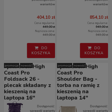
wariantów
wariantów
404,10 zł
854,10 zł
Cena regularna:
Cena regularna:
449,00 zł
949,00 zł
Najniższa cena:
Najniższa cena:
449,00 zł
949,00 zł
DO
DO
KOSZYKA
KOSZYKA
Fjallraven High
Fjallraven High
promocja
nowość
promocja
nowość
Coast Pro
Coast Pro
Foldsack 26 -
Shoulder Bag -
plecak składany z
torba na ramię z
kieszenią na
kieszenią na
laptopa 16"
laptopa 14"
Dostępność:
Dostępność:
sprawdź warianty
sprawdź warianty