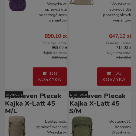
Wysyłka w:
Wysyłka w:
sprawdź dla
sprawdź dla
poszczególnych
poszczególnych
wariantów
wariantów
890,10 zł
647,10 zł
Cena regularna:
Cena regularna:
989,00 zł
719,00 zł
Najniższa cena:
Najniższa cena:
989,00 zł
719,00 zł
DO
DO
KOSZYKA
KOSZYKA
Fjallraven Plecak
Fjallraven Plecak
promocja
promocja
Kajka X-Latt 45
Kajka X-Latt 45
M/L
S/M
Dostępność:
Dostępność:
sprawdź warianty
dostępny
Wysyłka w:
Wysyłka w: