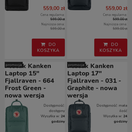
559,00 zł
559,00 zł
Cena regularna:
Cena regularna:
599,00 zł
599,00 zł
Najniższa cena:
Najniższa cena:
599,00 zł
599,00 zł
DO
DO
KOSZYKA
KOSZYKA
Plecak Kanken
Plecak Kanken
promocja
promocja
Laptop 15"
Laptop 17"
Fjallraven - 664
Fjallraven - 031 -
Frost Green -
Graphite - nowa
nowa wersja
wersja
Dostępność:
Dostępność:
mała
dostępny
ilość
Wysyłka w:
24
Wysyłka w:
24
godziny
godziny