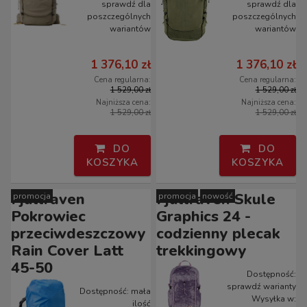
sprawdź dla
sprawdź dla
poszczególnych
poszczególnych
wariantów
wariantów
1 376,10 zł
1 376,10 zł
Cena regularna:
Cena regularna:
1 529,00 zł
1 529,00 zł
Najniższa cena:
Najniższa cena:
1 529,00 zł
1 529,00 zł
DO
DO
KOSZYKA
KOSZYKA
Fjallraven
Fjallraven Skule
promocja
promocja
nowość
Pokrowiec
Graphics 24 -
przeciwdeszczowy
codzienny plecak
Rain Cover Latt
trekkingowy
45-50
Dostępność:
sprawdź warianty
Dostępność:
mała
Wysyłka w:
ilość