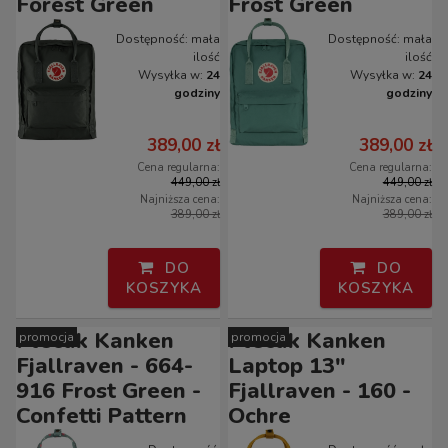
Forest Green
Frost Green
Dostępność:
mała
Dostępność:
mała
ilość
ilość
Wysyłka w:
24
Wysyłka w:
24
godziny
godziny
389,00 zł
389,00 zł
Cena regularna:
Cena regularna:
449,00 zł
449,00 zł
Najniższa cena:
Najniższa cena:
389,00 zł
389,00 zł
DO
DO
KOSZYKA
KOSZYKA
Plecak Kanken
Plecak Kanken
promocja
promocja
Fjallraven - 664-
Laptop 13"
916 Frost Green -
Fjallraven - 160 -
Confetti Pattern
Ochre