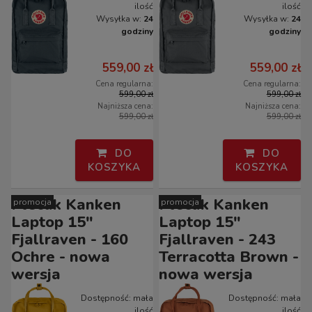
ilość
ilość
Wysyłka w:
24
Wysyłka w:
24
godziny
godziny
559,00 zł
559,00 zł
Cena regularna:
Cena regularna:
599,00 zł
599,00 zł
Najniższa cena:
Najniższa cena:
599,00 zł
599,00 zł
DO
DO
KOSZYKA
KOSZYKA
Plecak Kanken
Plecak Kanken
promocja
promocja
Laptop 15"
Laptop 15"
Fjallraven - 160
Fjallraven - 243
Ochre - nowa
Terracotta Brown -
wersja
nowa wersja
Dostępność:
mała
Dostępność:
mała
ilość
ilość