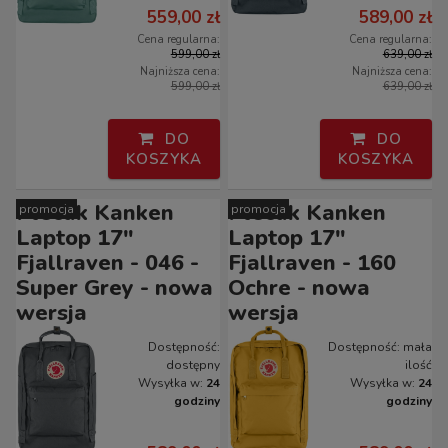
559,00 zł
589,00 zł
Cena regularna:
Cena regularna:
599,00 zł
639,00 zł
Najniższa cena:
Najniższa cena:
599,00 zł
639,00 zł
DO
DO
KOSZYKA
KOSZYKA
Plecak Kanken
Plecak Kanken
promocja
promocja
Laptop 17"
Laptop 17"
Fjallraven - 046 -
Fjallraven - 160
Super Grey - nowa
Ochre - nowa
wersja
wersja
Dostępność:
Dostępność:
mała
dostępny
ilość
Wysyłka w:
24
Wysyłka w:
24
godziny
godziny