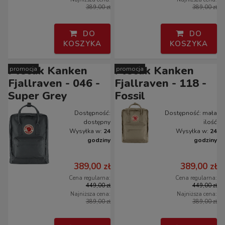
389,00 zł
389,00 zł
DO
DO
KOSZYKA
KOSZYKA
Plecak Kanken
Plecak Kanken
promocja
promocja
Fjallraven - 046 -
Fjallraven - 118 -
Super Grey
Fossil
Dostępność:
Dostępność:
mała
dostępny
ilość
Wysyłka w:
24
Wysyłka w:
24
godziny
godziny
389,00 zł
389,00 zł
Cena regularna:
Cena regularna:
449,00 zł
449,00 zł
Najniższa cena:
Najniższa cena:
389,00 zł
389,00 zł