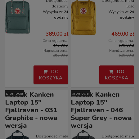
Dostępność:
Dostępność:
mała
dostępny
ilość
Wysyłka w:
24
Wysyłka w:
24
godziny
godziny
389,00 zł
469,00 zł
Cena regularna:
Cena regularna:
479,00 zł
579,00 zł
Najniższa cena:
Najniższa cena:
389,00 zł
529,00 zł
DO
DO
KOSZYKA
KOSZYKA
Plecak Kanken
Plecak Kanken
promocja
promocja
Laptop 15"
Laptop 15"
Fjallraven - 031
Fjallraven - 046
Graphite - nowa
Super Grey - nowa
wersja
wersja
Dostępność:
mała
Dostępność:
mała