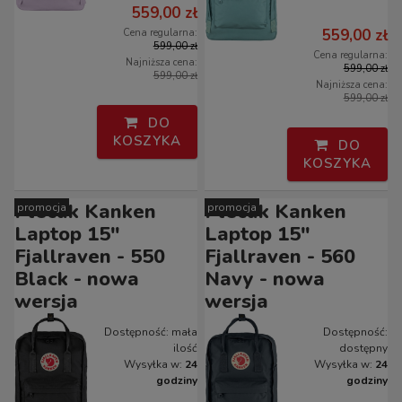
559,00 zł
559,00 zł
Cena regularna:
599,00 zł
Cena regularna:
Najniższa cena:
599,00 zł
599,00 zł
Najniższa cena:
599,00 zł
DO
KOSZYKA
DO
KOSZYKA
Plecak Kanken
Plecak Kanken
promocja
promocja
Laptop 15"
Laptop 15"
Fjallraven - 550
Fjallraven - 560
Black - nowa
Navy - nowa
wersja
wersja
Dostępność:
mała
Dostępność:
ilość
dostępny
Wysyłka w:
24
Wysyłka w:
24
godziny
godziny