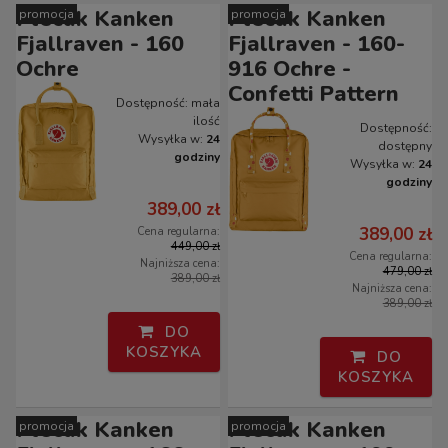
Plecak Kanken
Plecak Kanken
promocja
promocja
Fjallraven - 160
Fjallraven - 160-
Ochre
916 Ochre -
Confetti Pattern
Dostępność:
mała
ilość
Dostępność:
Wysyłka w:
24
dostępny
godziny
Wysyłka w:
24
godziny
389,00 zł
389,00 zł
Cena regularna:
449,00 zł
Cena regularna:
Najniższa cena:
479,00 zł
389,00 zł
Najniższa cena:
389,00 zł
DO
KOSZYKA
DO
KOSZYKA
Plecak Kanken
Plecak Kanken
promocja
promocja