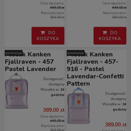
Cena regularna:
Cena regularna:
449,00 zł
449,00 zł
Najniższa cena:
Najniższa cena:
389,00 zł
389,00 zł
DO
DO
KOSZYKA
KOSZYKA
Plecak Kanken
Plecak Kanken
promocja
promocja
Fjallraven - 457
Fjallraven - 457-
Pastel Lavender
916 - Pastel
Lavendar-Confetti
Dostępność:
Pattern
dostępny
Wysyłka w:
24
Dostępność:
godziny
dostępny
Wysyłka w:
24
389,00 zł
godziny
Cena regularna:
449,00 zł
389,00 zł
Najniższa cena:
389,00 zł