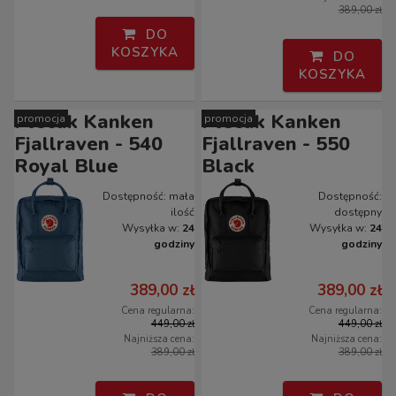
389,00 zł
DO
KOSZYKA
DO
KOSZYKA
Plecak Kanken
Plecak Kanken
promocja
promocja
Fjallraven - 540
Fjallraven - 550
Royal Blue
Black
Dostępność:
mała
Dostępność:
ilość
dostępny
Wysyłka w:
24
Wysyłka w:
24
godziny
godziny
389,00 zł
389,00 zł
Cena regularna:
Cena regularna:
449,00 zł
449,00 zł
Najniższa cena:
Najniższa cena:
389,00 zł
389,00 zł