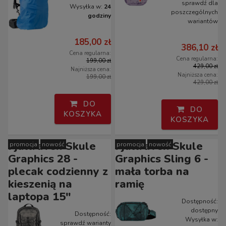
sprawdź dla
Wysyłka w:
24
poszczególnych
godziny
wariantów
185,00 zł
386,10 zł
Cena regularna:
Cena regularna:
199,00 zł
429,00 zł
Najniższa cena:
Najniższa cena:
199,00 zł
429,00 zł
DO
DO
KOSZYKA
KOSZYKA
Fjallraven Skule
Fjallraven Skule
promocja
nowość
promocja
nowość
Graphics 28 -
Graphics Sling 6 -
plecak codzienny z
mała torba na
kieszenią na
ramię
laptopa 15"
Dostępność:
dostępny
Dostępność:
Wysyłka w:
sprawdź warianty