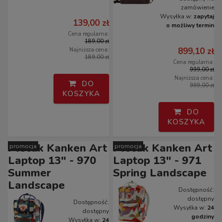
zamówienie
Wysyłka w:
zapytaj
139,00 zł
o możliwy termin
Cena regularna:
189,00 zł
899,10 zł
Najniższa cena:
189,00 zł
Cena regularna:
999,00 zł
Najniższa cena:
DO
999,00 zł
KOSZYKA
DO
KOSZYKA
Plecak Kanken Art
Plecak Kanken Art
promocja
promocja
Laptop 13" - 970
Laptop 13" - 971
Summer
Spring Landscape
Landscape
Dostępność:
dostępny
Dostępność:
Wysyłka w:
24
dostępny
godziny
Wysyłka w:
24