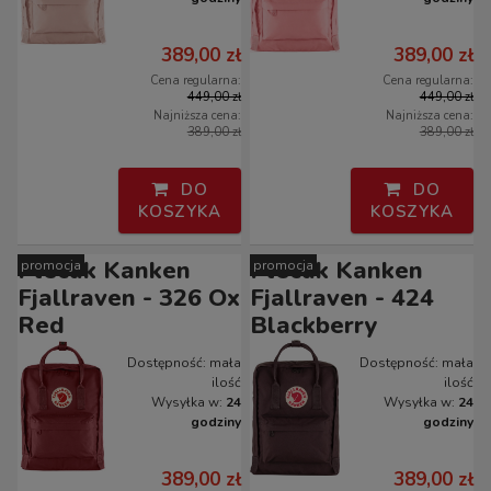
389,00 zł
389,00 zł
Cena regularna:
Cena regularna:
449,00 zł
449,00 zł
Najniższa cena:
Najniższa cena:
389,00 zł
389,00 zł
DO
DO
KOSZYKA
KOSZYKA
Plecak Kanken
Plecak Kanken
promocja
promocja
Fjallraven - 326 Ox
Fjallraven - 424
Red
Blackberry
Dostępność:
mała
Dostępność:
mała
ilość
ilość
Wysyłka w:
24
Wysyłka w:
24
godziny
godziny
389,00 zł
389,00 zł