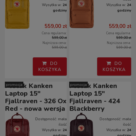
Wysyłka w:
24
Wysyłka w:
24
godziny
godziny
559,00 zł
559,00 zł
Cena regularna:
Cena regularna:
599,00 zł
599,00 zł
Najniższa cena:
Najniższa cena:
599,00 zł
599,00 zł
DO
DO
KOSZYKA
KOSZYKA
Plecak Kanken
Plecak Kanken
promocja
promocja
Laptop 15"
Laptop 15"
Fjallraven - 326 Ox
Fjallraven - 424
Red - nowa wersja
Blackberry
Dostępność:
mała
Dostępność:
mała
ilość
ilość
Wysyłka w:
24
Wysyłka w:
24
godziny
godziny