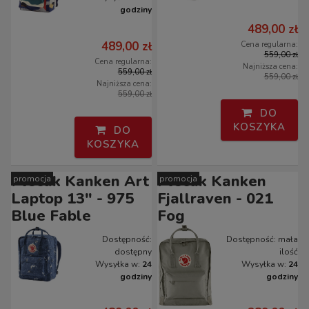
godziny
489,00 zł
489,00 zł
Cena regularna:
559,00 zł
Cena regularna:
Najniższa cena:
559,00 zł
559,00 zł
Najniższa cena:
559,00 zł
DO
KOSZYKA
DO
KOSZYKA
Plecak Kanken Art
Plecak Kanken
promocja
promocja
Laptop 13" - 975
Fjallraven - 021
Blue Fable
Fog
Dostępność:
Dostępność:
mała
dostępny
ilość
Wysyłka w:
24
Wysyłka w:
24
godziny
godziny