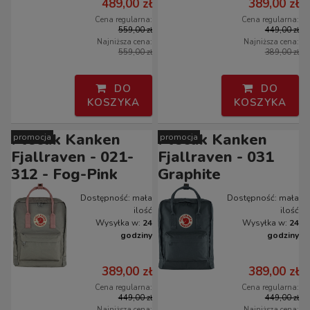
489,00 zł
389,00 zł
Cena regularna:
Cena regularna:
559,00 zł
449,00 zł
Najniższa cena:
Najniższa cena:
559,00 zł
389,00 zł
DO
DO
KOSZYKA
KOSZYKA
Plecak Kanken
Plecak Kanken
promocja
promocja
Fjallraven - 021-
Fjallraven - 031
312 - Fog-Pink
Graphite
Dostępność:
mała
Dostępność:
mała
ilość
ilość
Wysyłka w:
24
Wysyłka w:
24
godziny
godziny
389,00 zł
389,00 zł
Cena regularna:
Cena regularna:
449,00 zł
449,00 zł
Najniższa cena:
Najniższa cena: