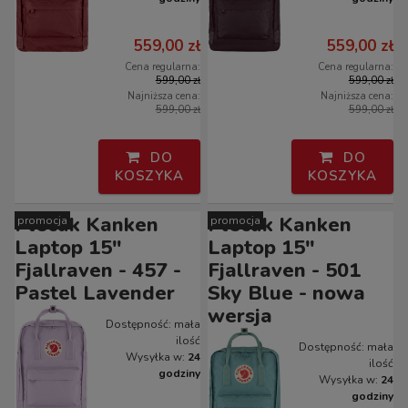
559,00 zł
559,00 zł
Cena regularna:
Cena regularna:
599,00 zł
599,00 zł
Najniższa cena:
Najniższa cena:
599,00 zł
599,00 zł
DO
DO
KOSZYKA
KOSZYKA
Plecak Kanken
Plecak Kanken
promocja
promocja
Laptop 15"
Laptop 15"
Fjallraven - 457 -
Fjallraven - 501
Pastel Lavender
Sky Blue - nowa
wersja
Dostępność:
mała
ilość
Dostępność:
mała
Wysyłka w:
24
ilość
godziny
Wysyłka w:
24
godziny