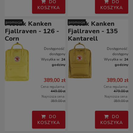
DO
DO
KOSZYKA
KOSZYKA
Plecak Kanken
Plecak Kanken
promocja
promocja
Fjallraven - 126 -
Fjallraven - 135
Corn
Kantarell
Dostępność:
Dostępność:
dostępny
dostępny
Wysyłka w:
24
Wysyłka w:
24
godziny
godziny
389,00 zł
389,00 zł
Cena regularna:
Cena regularna:
449,00 zł
479,00 zł
Najniższa cena:
Najniższa cena:
389,00 zł
389,00 zł
DO
DO
KOSZYKA
KOSZYKA