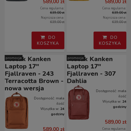
589,00 zł
589,00 zł
Cena regularna:
Cena regularna:
639,00 zł
639,00 zł
Najniższa cena:
Najniższa cena:
639,00 zł
639,00 zł
DO
DO
KOSZYKA
KOSZYKA
Plecak Kanken
Plecak Kanken
promocja
promocja
Laptop 17"
Laptop 17"
Fjallraven - 243
Fjallraven - 307
Terracotta Brown -
Dahlia
nowa wersja
Dostępność:
mała
ilość
Dostępność:
mała
Wysyłka w:
24
ilość
godziny
Wysyłka w:
24
godziny
589,00 zł
589,00 zł
Cena regularna: