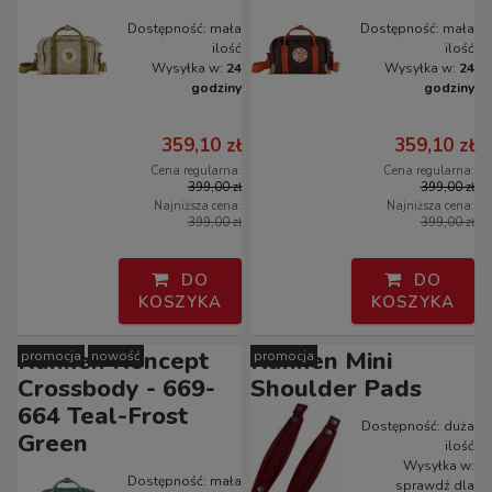
Dostępność:
mała
Dostępność:
mała
ilość
ilość
Wysyłka w:
24
Wysyłka w:
24
godziny
godziny
359,10 zł
359,10 zł
Cena regularna:
Cena regularna:
399,00 zł
399,00 zł
Najniższa cena:
Najniższa cena:
399,00 zł
399,00 zł
DO
DO
KOSZYKA
KOSZYKA
Kanken Koncept
Kanken Mini
promocja
nowość
promocja
Crossbody - 669-
Shoulder Pads
664 Teal-Frost
Dostępność:
duża
Green
ilość
Wysyłka w:
Dostępność:
mała
sprawdź dla