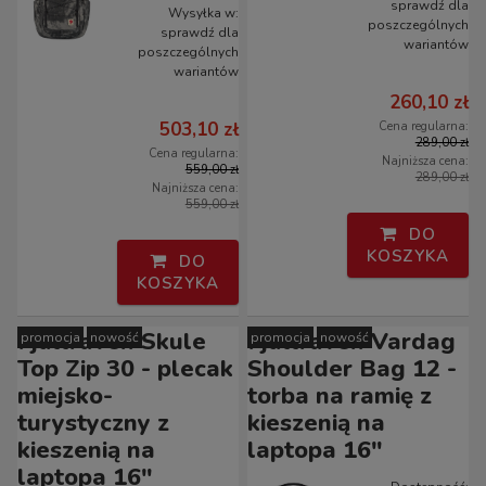
sprawdź dla
Wysyłka w:
poszczególnych
sprawdź dla
wariantów
poszczególnych
wariantów
260,10 zł
503,10 zł
Cena regularna:
289,00 zł
Cena regularna:
Najniższa cena:
559,00 zł
289,00 zł
Najniższa cena:
559,00 zł
DO
KOSZYKA
DO
KOSZYKA
Fjallraven Skule
Fjallraven Vardag
promocja
nowość
promocja
nowość
Top Zip 30 - plecak
Shoulder Bag 12 -
miejsko-
torba na ramię z
turystyczny z
kieszenią na
kieszenią na
laptopa 16"
laptopa 16"