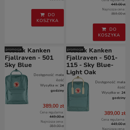
Cena regularna:
449,00 zł
Najniższa cena:
389,00 zł
DO
KOSZYKA
DO
KOSZYKA
Plecak Kanken
Plecak Kanken
promocja
promocja
Fjallraven - 501
Fjallraven - 501-
Sky Blue
115 - Sky Blue-
Light Oak
Dostępność:
mała
ilość
Dostępność:
mała
Wysyłka w:
24
ilość
godziny
Wysyłka w:
24
godziny
389,00 zł
389,00 zł
Cena regularna:
449,00 zł
Cena regularna:
Najniższa cena:
449,00 zł
389,00 zł
Najniższa cena: