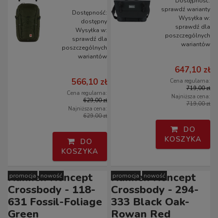
Dostępność:
sprawdź warianty
Dostępność:
Wysyłka w:
dostępny
sprawdź dla
Wysyłka w:
poszczególnych
sprawdź dla
wariantów
poszczególnych
wariantów
647,10 zł
566,10 zł
Cena regularna:
719,00 zł
Cena regularna:
Najniższa cena:
629,00 zł
719,00 zł
Najniższa cena:
629,00 zł
DO
KOSZYKA
DO
KOSZYKA
Kanken Koncept
Kanken Koncept
promocja
nowość
promocja
nowość
Crossbody - 118-
Crossbody - 294-
631 Fossil-Foliage
333 Black Oak-
Green
Rowan Red