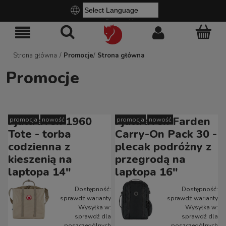
Powered by
Strona główna
/
Promocje
/
Strona główna
Promocje
Fjallraven 1960
Fjallraven Farden
promocja
nowość
promocja
nowość
Tote - torba
Carry-On Pack 30 -
codzienna z
plecak podróżny z
kieszenią na
przegrodą na
laptopa 14"
laptopa 16"
Dostępność:
Dostępność:
sprawdź warianty
sprawdź warianty
Wysyłka w:
Wysyłka w:
sprawdź dla
sprawdź dla
poszczególnych
poszczególnych