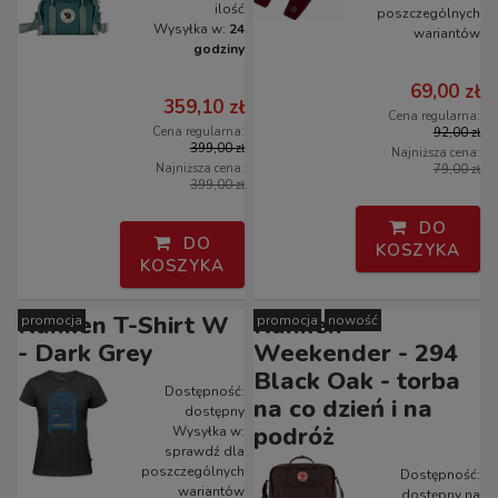
ilość
poszczególnych
Wysyłka w:
24
wariantów
godziny
69,00 zł
359,10 zł
Cena regularna:
Cena regularna:
92,00 zł
399,00 zł
Najniższa cena:
Najniższa cena:
79,00 zł
399,00 zł
DO
DO
KOSZYKA
KOSZYKA
Kanken T-Shirt W
Kanken
promocja
promocja
nowość
- Dark Grey
Weekender - 294
Black Oak - torba
Dostępność:
na co dzień i na
dostępny
podróż
Wysyłka w:
sprawdź dla
poszczególnych
Dostępność:
wariantów
dostępny na