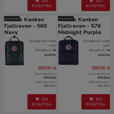
DO
DO
KOSZYKA
KOSZYKA
Plecak Kanken
Plecak Kanken
promocja
promocja
Fjallraven - 560
Fjallraven - 576
Navy
Midnight Purple
Dostępność:
mała
Dostępność:
mała
ilość
ilość
Wysyłka w:
24
Wysyłka w:
24
godziny
godziny
389,00 zł
389,00 zł
Cena regularna:
Cena regularna:
449,00 zł
449,00 zł
Najniższa cena:
Najniższa cena:
389,00 zł
389,00 zł
DO
DO
KOSZYKA
KOSZYKA