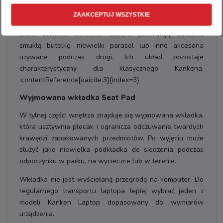
komory. Można umieścić w niej klucze, portfel, słuchawki,
kartę miejską albo mały notes.
ZAAKCEPTUJ WSZYSTKIE
Dwie otwarte kieszenie boczne pozwalają oddzielić
smukłą butelkę, niewielki parasol lub inne akcesoria
używane podczas drogi. Ich układ pozostaje
charakterystyczny dla klasycznego Kankena.
:contentReference[oaicite:3]{index=3}
Wyjmowana wkładka Seat Pad
W tylnej części wnętrza znajduje się wyjmowana wkładka,
która usztywnia plecak i ogranicza odczuwanie twardych
krawędzi zapakowanych przedmiotów. Po wyjęciu może
służyć jako niewielka podkładka do siedzenia podczas
odpoczynku w parku, na wycieczce lub w terenie.
Wkładka nie jest wyściełaną przegrodą na komputer. Do
regularnego transportu laptopa lepiej wybrać jeden z
modeli Kanken Laptop dopasowany do wymiarów
urządzenia.