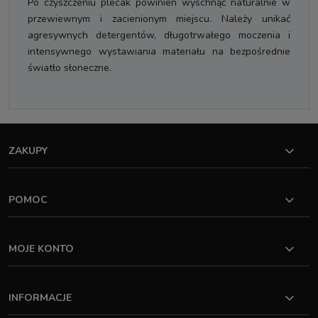
Po czyszczeniu plecak powinien wyschnąć naturalnie w
przewiewnym i zacienionym miejscu. Należy unikać
agresywnych detergentów, długotrwałego moczenia i
intensywnego wystawiania materiału na bezpośrednie
światło słoneczne.
ZAKUPY
POMOC
MOJE KONTO
INFORMACJE