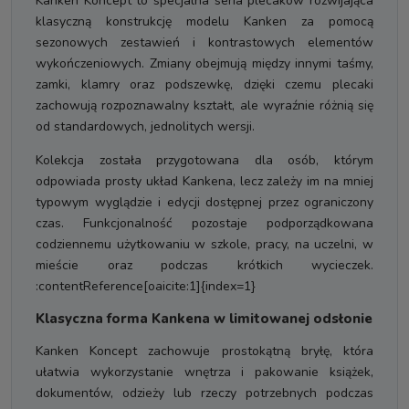
Kanken Koncept to specjalna seria plecaków rozwijająca
klasyczną konstrukcję modelu Kanken za pomocą
sezonowych zestawień i kontrastowych elementów
wykończeniowych. Zmiany obejmują między innymi taśmy,
zamki, klamry oraz podszewkę, dzięki czemu plecaki
zachowują rozpoznawalny kształt, ale wyraźnie różnią się
od standardowych, jednolitych wersji.
Kolekcja została przygotowana dla osób, którym
odpowiada prosty układ Kankena, lecz zależy im na mniej
typowym wyglądzie i edycji dostępnej przez ograniczony
czas. Funkcjonalność pozostaje podporządkowana
codziennemu użytkowaniu w szkole, pracy, na uczelni, w
mieście oraz podczas krótkich wycieczek.
:contentReference[oaicite:1]{index=1}
Klasyczna forma Kankena w limitowanej odsłonie
Kanken Koncept zachowuje prostokątną bryłę, która
ułatwia wykorzystanie wnętrza i pakowanie książek,
dokumentów, odzieży lub rzeczy potrzebnych podczas