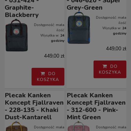
- 031-424 -
- 046-620 - Super
Graphite-
Grey-Green
Blackberry
Dostępność:
mała
ilość
Dostępność:
mała
Wysyłka w:
24
ilość
godziny
Wysyłka w:
24
godziny
449,00 zł
449,00 zł
DO
KOSZYKA
DO
KOSZYKA
Plecak Kanken
Plecak Kanken
Koncept Fjallraven
Koncept Fjallraven
- 228-135 - Khaki
- 312-600 - Pink-
Dust-Kantarell
Mint Green
Dostępność:
mała
Dostępność:
mała