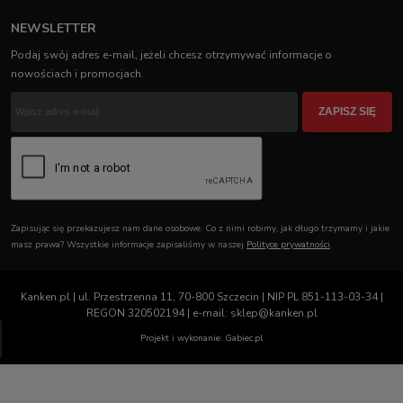
NEWSLETTER
Podaj swój adres e-mail, jeżeli chcesz otrzymywać informacje o
nowościach i promocjach.
ZAPISZ SIĘ
Zapisując się przekazujesz nam dane osobowe. Co z nimi robimy, jak długo trzymamy i jakie
masz prawa? Wszystkie informacje zapisaliśmy w naszej
Polityce prywatności
.
Kanken.pl | ul. Przestrzenna 11, 70-800 Szczecin | NIP PL 851-113-03-34 |
REGON 320502194 | e-mail: sklep@kanken.pl
Projekt i wykonanie: Gabiec.pl