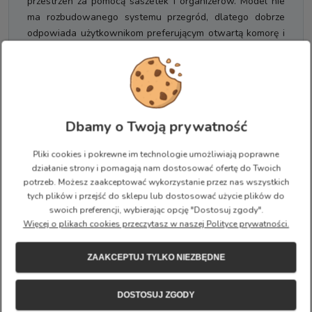
przestrzeń za pomocą saszetek i organizerów. Model nie
ma rozbudowanego systemu przegród, dlatego dobrze
odpowiada użytkownikom preferującym otwartą komorę i
swobodny sposób pakowania.
Szeroko otwierana komora główna
Zamek biegnie wzdłuż górnej i bocznych krawędzi
plecaka. Takie rozwiązanie umożliwia szerokie odchylenie
Dbamy o Twoją prywatność
przedniej części oraz wygodny dostęp do rzeczy
umieszczonych na dnie.
Pliki cookies i pokrewne im technologie umożliwiają poprawne
działanie strony i pomagają nam dostosować ofertę do Twoich
Prostokątny format dobrze współpracuje z książkami,
potrzeb. Możesz zaakceptować wykorzystanie przez nas wszystkich
dokumentami i pojemnikami na żywność. Przy większej
tych plików i przejść do sklepu lub dostosować użycie plików do
liczbie drobnych akcesoriów warto użyć dodatkowych
swoich preferencji, wybierając opcję "Dostosuj zgody".
saszetek, które ograniczą przemieszczanie się przewodów,
Więcej o plikach cookies przeczytasz w naszej Polityce prywatności.
kosmetyków i niewielkich przedmiotów.
ZAAKCEPTUJ TYLKO NIEZBĘDNE
Przednia kieszeń i dwa boczne schowki
Na froncie znajduje się kieszeń zamykana zamkiem,
DOSTOSUJ ZGODY
przeznaczona na rzeczy potrzebne bez otwierania całej